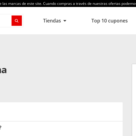
de las marcas de este site. Cuando compras a través de nuestras ofertas podem
Tiendas
Top 10 cupones
ma
?