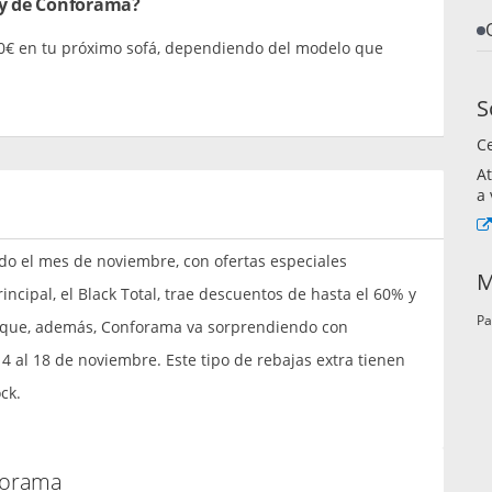
ay de Conforama?
00€ en tu próximo sofá, dependiendo del modelo que
S
Ce
At
a 
odo el mes de noviembre, con ofertas especiales
M
ncipal, el Black Total, trae descuentos de hasta el 60% y
Pa
s que, además, Conforama va sorprendiendo con
4 al 18 de noviembre. Este tipo de rebajas extra tienen
ck.
nforama