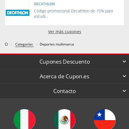
DECATHLON
Código promocional Decathlon de 15% para
estudi...
Ver más cupones
Categorías
Deportes multimarca
Cupones Descuento
Acerca de Cupon.es
Contacto