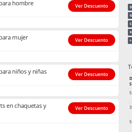
 para hombre
Ver Descuento
D
G
C
X
 para mujer
Ver Descuento
i
T
para niños y niñas
Ver Descuento
D
S
5
ts en chaquetas y
3
Ver Descuento
5