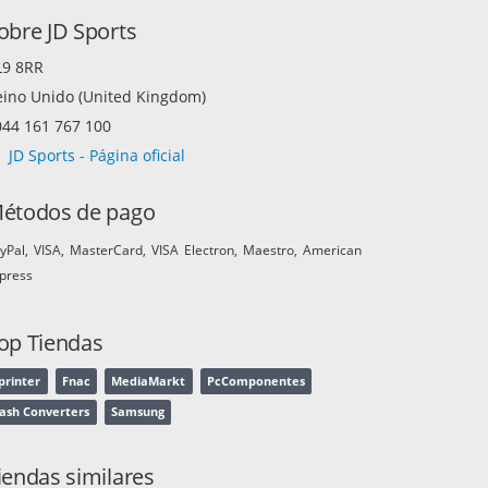
obre JD Sports
L9 8RR
eino Unido (United Kingdom)
044 161 767 100
JD Sports - Página oficial
étodos de pago
yPal
VISA
MasterCard
VISA Electron
Maestro
American
press
op Tiendas
printer
Fnac
MediaMarkt
PcComponentes
ash Converters
Samsung
iendas similares