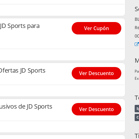
S
B
JD Sports para
R
Ver Cupón
0
M
fertas JD Sports
Pa
Ver Descuento
Ex
T
usivos de JD Sports
Ver Descuento
S
C
T