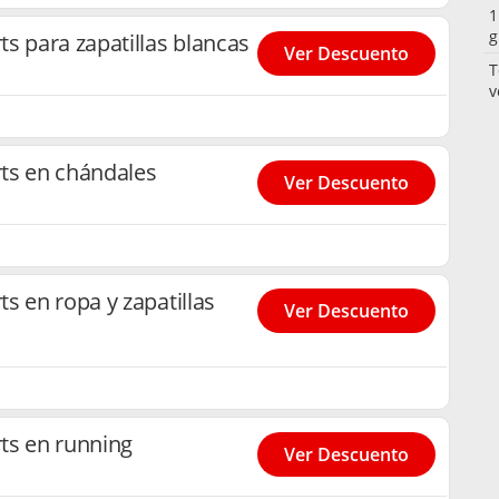
1
g
s para zapatillas blancas
Ver Descuento
T
v
ts en chándales
Ver Descuento
s en ropa y zapatillas
Ver Descuento
ts en running
Ver Descuento