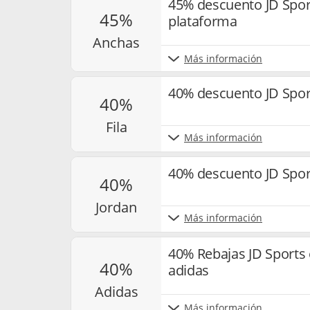
45% descuento JD Sport
45%
plataforma
anchas
Más información
40% descuento JD Spor
40%
fila
Más información
40% descuento JD Spor
40%
jordan
Más información
40% Rebajas JD Sports e
40%
adidas
adidas
Más información