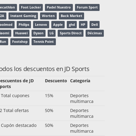
ecathlon
Foot Locker
Padel Nuestro
Forum Sport
2A
Instant Gaming
Worten
Back Market
oolmod
Philips
Lenovo
Apple
ghd
HP
Dell
iaomi
Huawei
Dyson
LG
Sports Direct
Décimas
-Run
Footshop
Tennis Point
odos los descuentos en JD Sports
escuentos de JD
Descuento
Categoría
ports
 Total cupones
15%
Deportes
multimarca
2 Total ofertas
50%
Deportes
multimarca
 Cupón destacado
50%
Deportes
multimarca