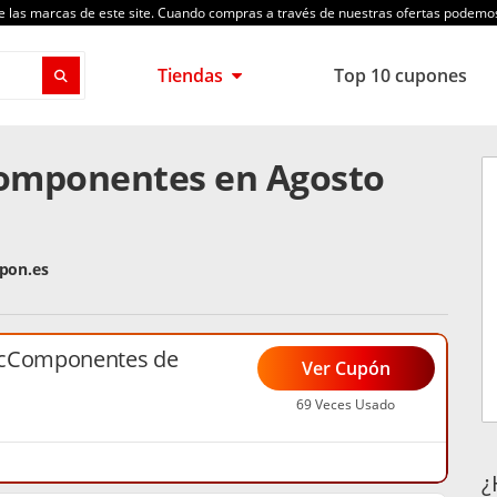
de las marcas de este site. Cuando compras a través de nuestras ofertas podem
Tiendas
Top 10 cupones
Componentes en Agosto
pon.es
PcComponentes de
Ver Cupón
69 Veces Usado
¿