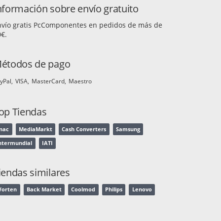
nformación sobre envío gratuito
nvío gratis PcComponentes en pedidos de más de
€.
étodos de pago
yPal
VISA
MasterCard
Maestro
op Tiendas
nac
MediaMarkt
Cash Converters
Samsung
ntermundial
IATI
iendas similares
orten
Back Market
Coolmod
Philips
Lenovo