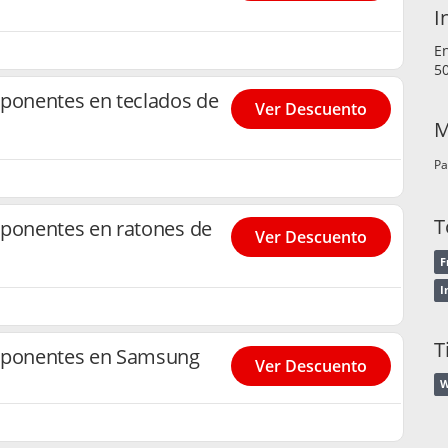
I
E
50
onentes en teclados de
Ver Descuento
M
Pa
T
onentes en ratones de
Ver Descuento
F
I
T
ponentes en Samsung
Ver Descuento
W