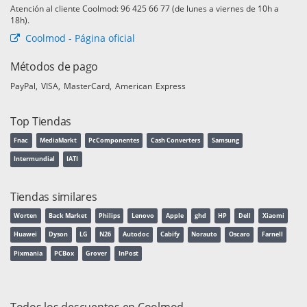
Atención al cliente Coolmod: 96 425 66 77 (de lunes a viernes de 10h a
18h).
Coolmod - Página oficial
Métodos de pago
PayPal
VISA
MasterCard
American Express
Top Tiendas
Fnac
MediaMarkt
PcComponentes
Cash Converters
Samsung
Intermundial
IATI
Tiendas similares
Worten
Back Market
Philips
Lenovo
Apple
ghd
HP
Dell
Xiaomi
Huawei
Dyson
LG
N26
Autodoc
Cabify
Norauto
Oscaro
Farnell
Pixmania
PCBox
Grover
InPost