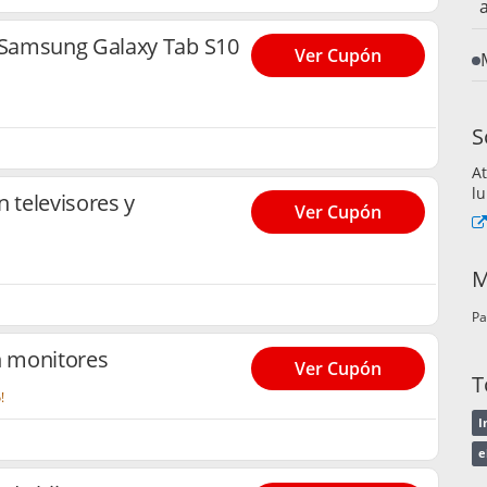
Samsung Galaxy Tab S10
Ver Cupón
S
At
lu
televisores y
Ver Cupón
M
Pa
 monitores
Ver Cupón
T
!
I
e