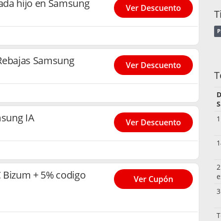
ada hijo en Samsung
Ver Descuento
T
P
 Rebajas Samsung
Ver Descuento
T
D
S
sung IA
1
Ver Descuento
1
2
 Bizum + 5% codigo
e
Ver Cupón
3
T