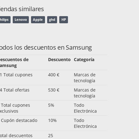
iendas similares
hilips
Lenovo
Apple
ghd
HP
odos los descuentos en Samsung
escuentos de
Descuento
Categoría
amsung
1 Total cupones
400 €
Marcas de
tecnología
4 Total ofertas
530 €
Marcas de
tecnología
 Total cupones
5%
Todo
xclusivos
Electrónica
 Cupón destacado
10%
Todo
Electrónica
otal descuentos
25