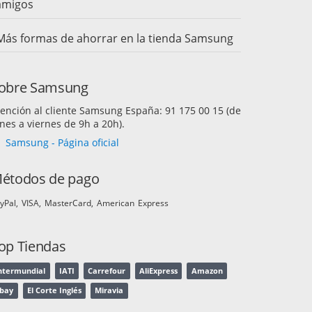
amigos
Más formas de ahorrar en la tienda Samsung
obre Samsung
ención al cliente Samsung España: 91 175 00 15 (de
nes a viernes de 9h a 20h).
Samsung - Página oficial
étodos de pago
yPal
VISA
MasterCard
American Express
op Tiendas
ntermundial
IATI
Carrefour
AliExpress
Amazon
bay
El Corte Inglés
Miravia