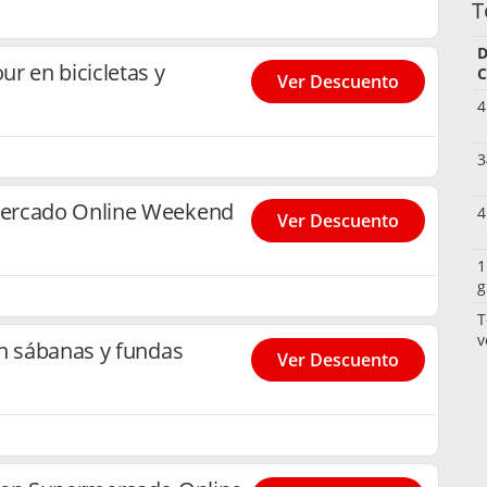
T
D
r en bicicletas y
C
Ver Descuento
4
3
ercado Online Weekend
4
Ver Descuento
1
g
T
v
en sábanas y fundas
Ver Descuento