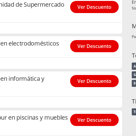
E
unidad de Supermercado
Ver Descuento
su
M
Pa
 en electrodomésticos
Ver Descuento
T
A
G
en informática y
Ver Descuento
E
T
ur en piscinas y muebles
Ver Descuento