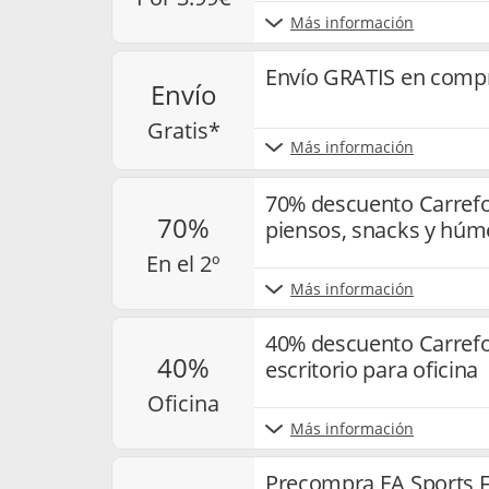
Más información
Envío GRATIS en compr
envío
gratis*
Más información
70% descuento Carrefo
70%
piensos, snacks y hú
en el 2º
Más información
40% descuento Carrefou
40%
escritorio para oficina
oficina
Más información
Precompra EA Sports F