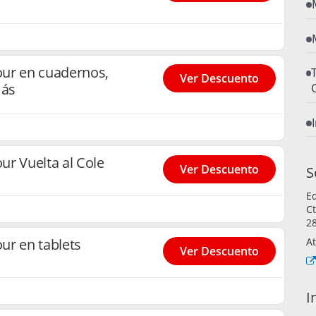
ur en cuadernos,
Ver Descuento
más
r Vuelta al Cole
Ver Descuento
S
Ed
Ct
2
ur en tablets
At
Ver Descuento
I