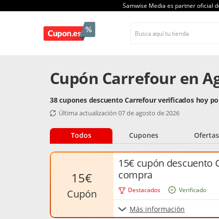
Samwise Media es partner oficial 
Cupón Carrefour en A
38 cupones descuento Carrefour verificados hoy p
Última actualización 07 de agosto de 2026
Todos
Cupones
Ofertas
15€ cupón descuento C
compra
15€
Destacados
Verificado
cupón
Más información