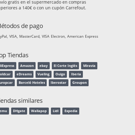
nvío gratis en el supermercado en compras
periores a 140€ o con un cupón Carrefout.
étodos de pago
yPal
VISA
MasterCard
VISA Electron
American Express
op Tiendas
liExpress
Amazon
ebay
El Corte Inglés
Miravia
oldcar
eDreams
Vueling
Ouigo
Iberia
uropcar
Barceló Hoteles
Iberostar
Groupon
iendas similares
Temu
DHgate
Wallapop
Lidl
Expedia