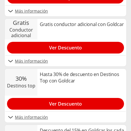
Más información
gratis
Gratis conductor adicional con Goldcar
conductor
adicional
Ver Descuento
Más información
Hasta 30% de descuento en Destinos
30%
Top con Goldcar
destinos top
Ver Descuento
Más información
Descuento del 15% en Goldcar los cada