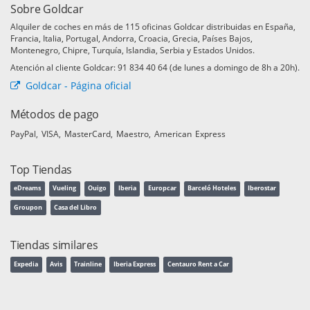
Sobre Goldcar
Alquiler de coches en más de 115 oficinas Goldcar distribuidas en España,
Francia, Italia, Portugal, Andorra, Croacia, Grecia, Países Bajos,
Montenegro, Chipre, Turquía, Islandia, Serbia y Estados Unidos.
Atención al cliente Goldcar: 91 834 40 64 (de lunes a domingo de 8h a 20h).
Goldcar - Página oficial
Métodos de pago
PayPal
VISA
MasterCard
Maestro
American Express
Top Tiendas
eDreams
Vueling
Ouigo
Iberia
Europcar
Barceló Hoteles
Iberostar
Groupon
Casa del Libro
Tiendas similares
Expedia
Avis
Trainline
Iberia Express
Centauro Rent a Car