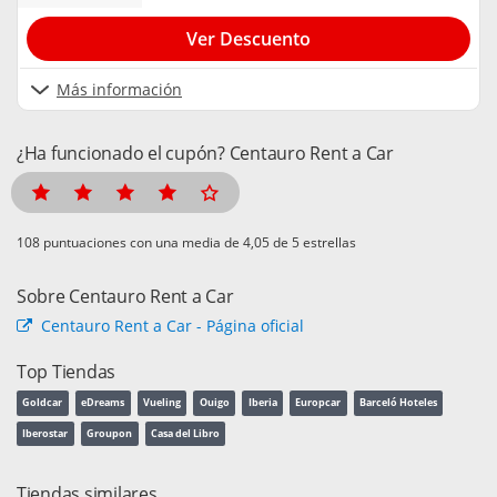
Ver Descuento
Más información
¿Ha funcionado el cupón? Centauro Rent a Car
puntuaciones con una media de
de 5 estrellas
Sobre Centauro Rent a Car
Centauro Rent a Car - Página oficial
Top Tiendas
Goldcar
eDreams
Vueling
Ouigo
Iberia
Europcar
Barceló Hoteles
Iberostar
Groupon
Casa del Libro
Tiendas similares