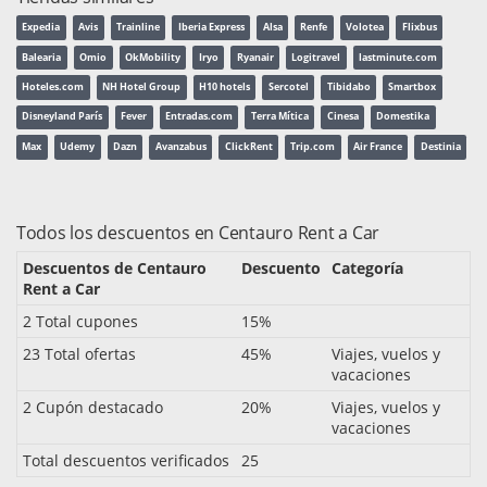
Expedia
Avis
Trainline
Iberia Express
Alsa
Renfe
Volotea
Flixbus
Balearia
Omio
OkMobility
Iryo
Ryanair
Logitravel
lastminute.com
Hoteles.com
NH Hotel Group
H10 hotels
Sercotel
Tibidabo
Smartbox
Disneyland París
Fever
Entradas.com
Terra Mítica
Cinesa
Domestika
Max
Udemy
Dazn
Avanzabus
ClickRent
Trip.com
Air France
Destinia
Todos los descuentos en Centauro Rent a Car
Descuentos de Centauro
Descuento
Categoría
Rent a Car
2 Total cupones
15%
23 Total ofertas
45%
Viajes, vuelos y
vacaciones
2 Cupón destacado
20%
Viajes, vuelos y
vacaciones
Total descuentos verificados
25