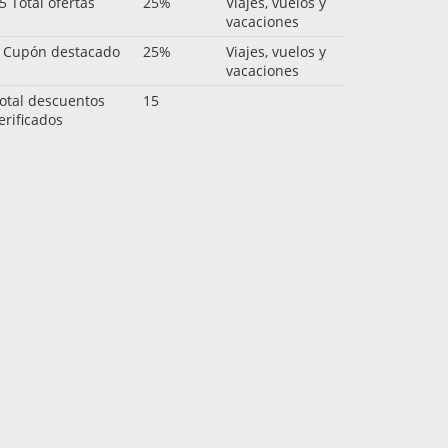
5 Total ofertas
25%
Viajes, vuelos y
vacaciones
 Cupón destacado
25%
Viajes, vuelos y
vacaciones
otal descuentos
15
erificados