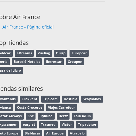
obre Air France
Air France - Página oficial
op Tiendas
oldcar
eDreams
Vueling
Ouigo
Europcar
beria
Barceló Hoteles
Iberostar
Groupon
asa del Libro
iendas similares
vanzabus
ClickRent
Trip.com
Destinia
Waynabox
vianca
Costa Cruceros
Viajes Carrefour
atar Airways
Sixt
FlyKube
Hertz
Tours4Fun
kyscanner
easyJet
Trasmed
Viator
Tripadvisor
uto Europe
Blablacar
Air Europa
Atrápalo