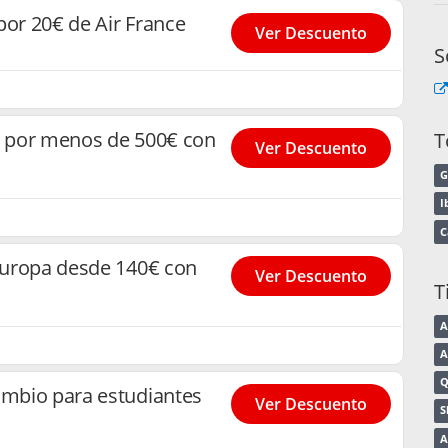
por 20€ de Air France
Ver Descuento
S
ia por menos de 500€ con
T
Ver Descuento
G
I
C
 Europa desde 140€ con
Ver Descuento
T
A
A
Q
ambio para estudiantes
Ver Descuento
S
A