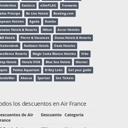
onderbox
Exoticca
eSimFLAG
Transavia
ahia Principe
Be Live Hotels
Booking.com
opesan Hoteles
Agoda
Rumbo
enator Hotels & Resorts
Hilton
Accor Hoteles
&B Hotels
Pierre & Vacances
Dunas Hotels & Resorts
eekendesk
Radisson Hotels
Oasis Hoteles
xcellence Resorts
Magic Costa Blanca Hoteles
Vrbo
top Hotels
Hotels VIVA
Blue Sea Hotels
Warner
iqets
Palma Aquarium
El Rey León
Get your guide
undoMar
Abacus
Spartan
See Tickets
odos los descuentos en Air France
escuentos de Air
Descuento
Categoría
rance