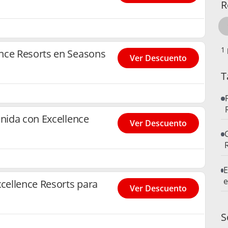
R
nce Resorts en Seasons
Ver Descuento
T
enida con Excellence
Ver Descuento
E
e
xcellence Resorts para
Ver Descuento
S