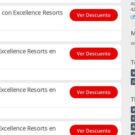
At
4
 con Excellence Resorts
Ver Descuento
M
VI
xcellence Resorts en
Ver Descuento
T
B
J
xcellence Resorts en
Ver Descuento
T
B
L
xcellence Resorts en
S
Ver Descuento