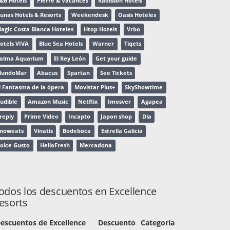
&B Hotels
Pierre & Vacances
Radisson Hotels
unas Hotels & Resorts
Weekendesk
Oasis Hoteles
agic Costa Blanca Hoteles
Htop Hotels
Vrbo
otels VIVA
Blue Sea Hotels
Warner
Tiqets
alma Aquarium
El Rey León
Get your guide
undoMar
Abacus
Spartan
See Tickets
l Fantasma de la ópera
Movistar Plus+
SkyShowtime
udible
Amazon Music
Netflix
Imosver
Agapea
reply
Prime Video
Incapto
Japon shop
Dia
noweats
Vinatis
Bodeboca
Estrella Galicia
olce Gusto
HelloFresh
Mercadona
odos los descuentos en Excellence
esorts
escuentos de Excellence
Descuento
Categoría