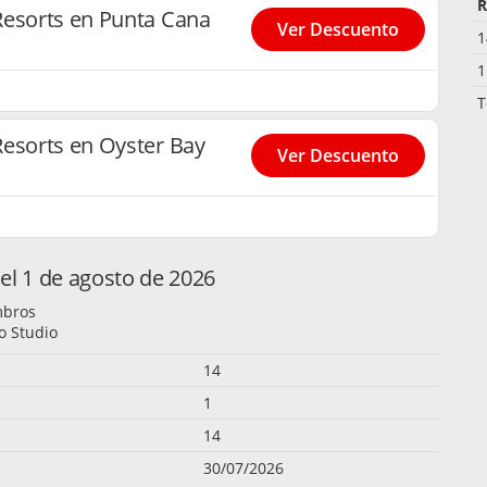
R
Resorts en Punta Cana
Ver Descuento
1
1
T
Resorts en Oyster Bay
Ver Descuento
el 1 de agosto de 2026
mbros
o Studio
14
1
14
30/07/2026