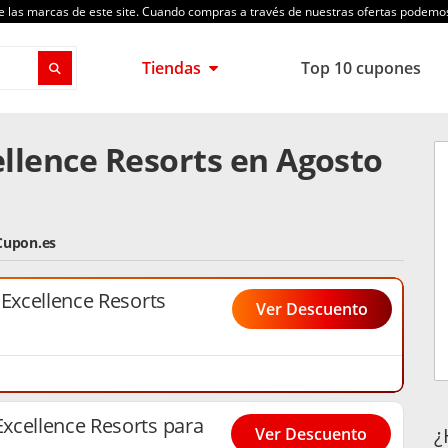
de las marcas de este site. Cuando compras a través de nuestras ofertas podem
Tiendas
Top 10 cupones
llence Resorts en Agosto
 Cupon.es
 Excellence Resorts
Ver Descuento
xcellence Resorts para
¿
Ver Descuento