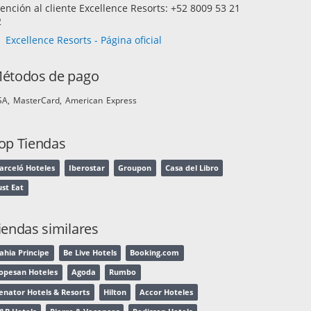
ención al cliente Excellence Resorts: +52 8009 53 21
2
Excellence Resorts - Página oficial
étodos de pago
SA
MasterCard
American Express
op Tiendas
arceló Hoteles
Iberostar
Groupon
Casa del Libro
ust Eat
iendas similares
ahia Principe
Be Live Hotels
Booking.com
opesan Hoteles
Agoda
Rumbo
enator Hotels & Resorts
Hilton
Accor Hoteles