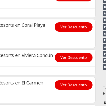
B
D
M
H
esorts en Coral Playa
Ver Descuento
P
M
E
A
P
esorts en Riviera Cancún
Ver Descuento
K
D
Resorts en El Carmen
Ver Descuento
T
R
D