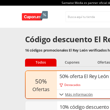
Samwise Media es partner oficial 
Código descuento El R
16 códigos promocionales El Rey León verificados 
Todos
Cupones
Ofertas
50% oferta El Rey León
50%
Destacados
ofertas
Más información
10% código descuento 