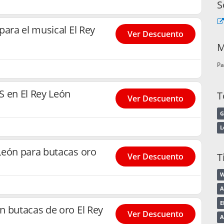
S
para el musical El Rey
Ver Descuento
M
Pa
S en El Rey León
T
Ver Descuento
G
L
León para butacas oro
T
Ver Descuento
W
A
E
n butacas de oro El Rey
Ver Descuento
A