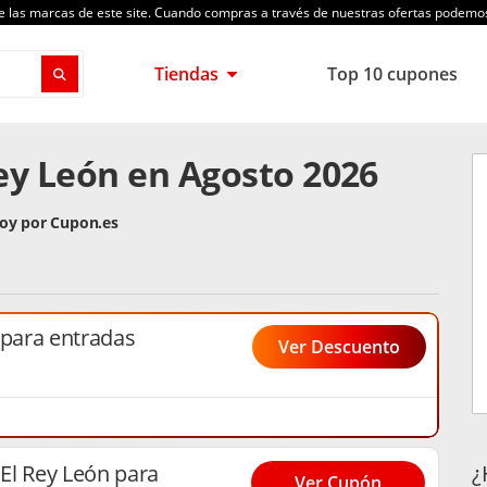
de las marcas de este site. Cuando compras a través de nuestras ofertas podem
Tiendas
Top 10 cupones
ey León en Agosto 2026
hoy por Cupon.es
 para entradas
Ver Descuento
¿
El Rey León para
Ver Cupón