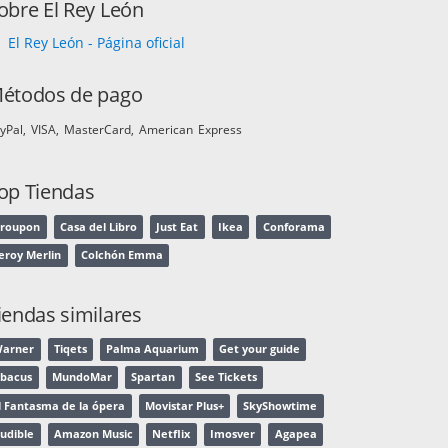
obre El Rey León
El Rey León - Página oficial
étodos de pago
yPal
VISA
MasterCard
American Express
op Tiendas
roupon
Casa del Libro
Just Eat
Ikea
Conforama
eroy Merlin
Colchón Emma
iendas similares
arner
Tiqets
Palma Aquarium
Get your guide
bacus
MundoMar
Spartan
See Tickets
l Fantasma de la ópera
Movistar Plus+
SkyShowtime
udible
Amazon Music
Netflix
Imosver
Agapea