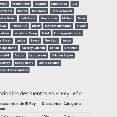
reply
Prime Video
Incapto
Japon shop
Dia
noweats
Vinatis
Bodeboca
Estrella Galicia
olce Gusto
HelloFresh
Mercadona
Miliboo
Balay
evor
Philips Hue
Intex
Maisons du Monde
Pikolin
coFlow
What the Sleep
Tefal
Embargosalobestia
e.Green
Lekue
Govee
FlexiSpot
Arcos
hilips Home
Factory Colchón
Banak
Greenice
rion91
Aosom
Lampara.es
Colchón Exprés
estway
Kenay Home
Lumia Colchón
osquiteras baratas
odos los descuentos en El Rey León
escuentos de El Rey
Descuento
Categoría
eón
 Total cupones
10%
Ocio y