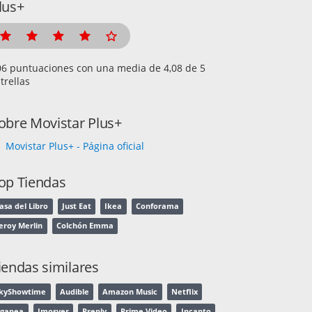
lus+
puntuaciones con una media de
de 5
trellas
obre Movistar Plus+
Movistar Plus+ - Página oficial
op Tiendas
asa del Libro
Just Eat
Ikea
Conforama
eroy Merlin
Colchón Emma
iendas similares
kyShowtime
Audible
Amazon Music
Netflix
gapea
Imosver
Preply
Prime Video
Incapto