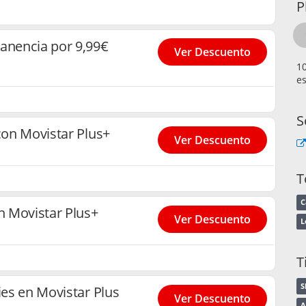
P
manencia por 9,99€
Ver Descuento
es
S
 con Movistar Plus+
Ver Descuento
T
C
en Movistar Plus+
Ver Descuento
L
T
S
ies en Movistar Plus
Ver Descuento
A