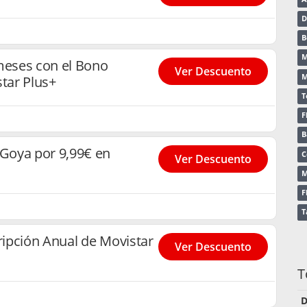
D
B
M
meses con el Bono
Ver Descuento
M
star Plus+
T
F
B
Goya por 9,99€ en
C
Ver Descuento
M
F
T
ipción Anual de Movistar
Ver Descuento
T
D