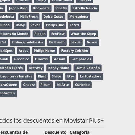
ia
Japon shop
Knoweats
Vinatis
Estrella Galicia
odeboca
HelloFresh
Dolce Gusto
Mercadona
iliboo
Balay
Vevor
Philips Hue
Intex
aisons du Monde
Pikolin
EcoFlow
What the Sleep
efal
Embargosalobestia
Be.Green
Lekue
Govee
lexiSpot
Arcos
Philips Home
Factory Colchón
anak
Greenice
Orion91
Aosom
Lampara.es
olchón Exprés
Bestway
Kenay Home
Lumia Colchón
osquiteras baratas
Klast
Shiito
Etsy
La Tostadora
loraQueen
Cheerz
Pixum
Mi Arte
Curiosite
antanfan
odos los descuentos en Movistar Plus+
escuentos de
Descuento
Categoría