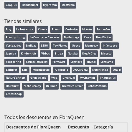
Zooplus
Tiendanimal
Myprotein
Dosfarma
Tiendas similares
Etsy
La Tostadora
Cheerz
Pixum
Curiosite
Mi Arte
Tantanfan
Pixartprinting
La Casa de las Carcasas
MyHeritage
Cewe
Don Disfraz
Vertbaudet
Smileat
LEGO
Toy Planet
Gocco
Momcozy
Infantdeco
Joguiba
Kinderkraft
Virbac
Bitiba
Natuka
Dogfy Diet
Miscota
Foodspring
FarmaciasDirect
Farma2go
Lenstore
Hivital
Lentiamo
Satisfyer
Lelo
MASmusculo
Aldousbio
AGONGYM
Nutritienda
Oral B
Nature's Finest
Gran Velada
Wild
Diversual
Myvitamins
Pharmacius
Hairburst
Niche Beauty
Dr Smile
Dietética Ferrer
Babes Vitamin
Lentes Shop
Todos los descuentos en FloraQueen
Descuentos de FloraQueen
Descuento
Categoría