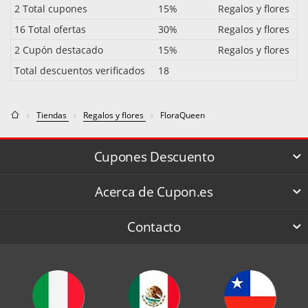
2 Total cupones
15%
Regalos y flores
16 Total ofertas
30%
Regalos y flores
2 Cupón destacado
15%
Regalos y flores
Total descuentos verificados
18
Tiendas
Regalos y flores
FloraQueen
Cupones Descuento
Acerca de Cupon.es
Contacto