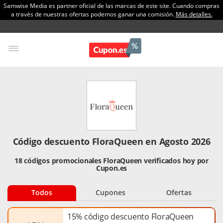
Samwise Media es partner oficial de las marcas de este site. Cuando compras
a través de nuestras ofertas podemos ganar una comisión.
Más detalles.
Código descuento FloraQueen en Agosto 2026
18 códigos promocionales FloraQueen verificados hoy por
Cupon.es
Todos
Cupones
Ofertas
15% código descuento FloraQueen