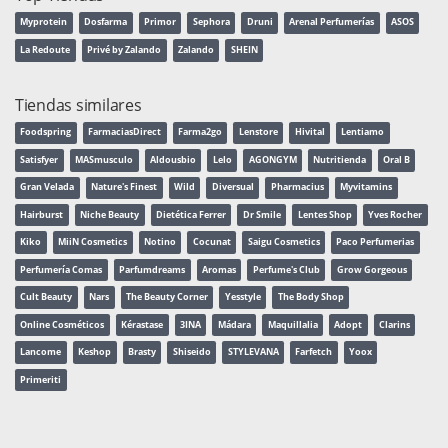
Myprotein
Dosfarma
Primor
Sephora
Druni
Arenal Perfumerías
ASOS
La Redoute
Privé by Zalando
Zalando
SHEIN
Tiendas similares
Foodspring
FarmaciasDirect
Farma2go
Lenstore
Hivital
Lentiamo
Satisfyer
MASmusculo
Aldousbio
Lelo
AGONGYM
Nutritienda
Oral B
Gran Velada
Nature's Finest
Wild
Diversual
Pharmacius
Myvitamins
Hairburst
Niche Beauty
Dietética Ferrer
Dr Smile
Lentes Shop
Yves Rocher
Kiko
MiiN Cosmetics
Notino
Cocunat
Saigu Cosmetics
Paco Perfumerias
Perfumería Comas
Parfumdreams
Aromas
Perfume's Club
Grow Gorgeous
Cult Beauty
Nars
The Beauty Corner
Yesstyle
The Body Shop
Online Cosméticos
Kérastase
3INA
Mádara
Maquillalia
Adopt
Clarins
Lancome
Keshop
Brasty
Shiseido
STYLEVANA
Farfetch
Yoox
Primeriti