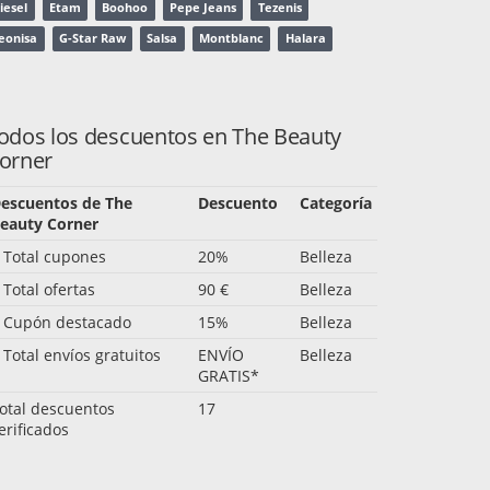
iesel
Etam
Boohoo
Pepe Jeans
Tezenis
eonisa
G-Star Raw
Salsa
Montblanc
Halara
odos los descuentos en The Beauty
orner
escuentos de The
Descuento
Categoría
eauty Corner
 Total cupones
20%
Belleza
 Total ofertas
90 €
Belleza
 Cupón destacado
15%
Belleza
 Total envíos gratuitos
ENVÍO
Belleza
GRATIS*
otal descuentos
17
erificados