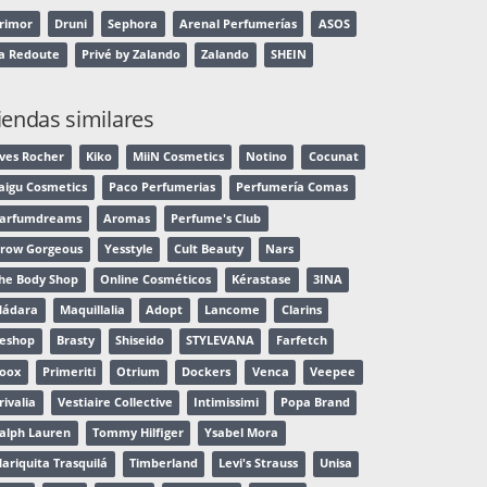
rimor
Druni
Sephora
Arenal Perfumerías
ASOS
a Redoute
Privé by Zalando
Zalando
SHEIN
iendas similares
ves Rocher
Kiko
MiiN Cosmetics
Notino
Cocunat
aigu Cosmetics
Paco Perfumerias
Perfumería Comas
arfumdreams
Aromas
Perfume's Club
row Gorgeous
Yesstyle
Cult Beauty
Nars
he Body Shop
Online Cosméticos
Kérastase
3INA
ádara
Maquillalia
Adopt
Lancome
Clarins
eshop
Brasty
Shiseido
STYLEVANA
Farfetch
oox
Primeriti
Otrium
Dockers
Venca
Veepee
rivalia
Vestiaire Collective
Intimissimi
Popa Brand
alph Lauren
Tommy Hilfiger
Ysabel Mora
ariquita Trasquilá
Timberland
Levi's Strauss
Unisa