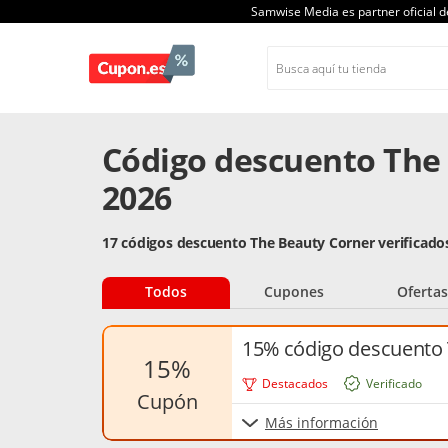
Samwise Media es partner oficial 
Código descuento The
2026
17 códigos descuento The Beauty Corner verificado
Todos
Cupones
Ofertas
15% código descuento 
15%
Destacados
Verificado
cupón
Más información