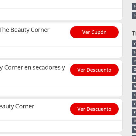
P
L
The Beauty Corner
Ver Cupón
T
Y
S
P
y Corner en secadores y
Ver Descuento
G
T
M
K
Y
eauty Corner
Ver Descuento
P
R
M