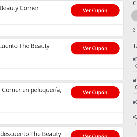
C
Beauty Corner
Ver Cupón
T
cuento The Beauty
Ver Cupón
 Corner en peluquería,
Ver Cupón
C
d
descuento The Beauty
Ver Cupón