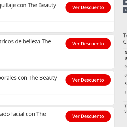
D
illaje con The Beauty
Ver Descuento
L
T
ricos de belleza The
C
Ver Descuento
D
B
9
8
orales con The Beauty
Ver Descuento
5
1
T
v
ado facial con The
Ver Descuento