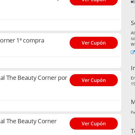
S
At
s
Corner 1ª compra
Ver Cupón
W
I
l The Beauty Corner por
E
Ver Cupón
19
M
Pa
al The Beauty Corner
Ver Cupón
T