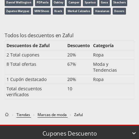
Daniel Wellington
PDPaola
Oakley
Camper
Spartoo
Geox
Skechers
Zapatos Marypaz
MIM Shoes
Krack
Merkal Calzados
Havaianas
Dooers
Todos los descuentos en Zaful
Descuentos de Zaful
Descuento
Categoría
2 Total cupones
20%
Ropa
8 Total ofertas
67%
Moda y
Tendencias
1 Cupón destacado
20%
Ropa
Total descuentos
10
verificados
Tiendas
Marcas de moda
Zaful
Cupones Descuento