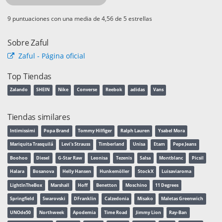
puntuaciones con una media de
de 5 estrellas
Sobre Zaful
Zaful - Página oficial
Top Tiendas
Zalando
SHEIN
Nike
Converse
Reebok
adidas
Vans
Tiendas similares
Intimissimi
Popa Brand
Tommy Hilfiger
Ralph Lauren
Ysabel Mora
Mariquita Trasquilá
Levi's Strauss
Timberland
Unisa
Etam
Pepe Jeans
Boohoo
Diesel
G-Star Raw
Leonisa
Tezenis
Salsa
Montblanc
Picsil
Halara
Bosanova
Helly Hansen
Hunkemöller
StockX
Luisaviaroma
LightInTheBox
Marshall
Hoff
Benetton
Moschino
11 Degrees
Springfield
Swarovski
DFranklin
Calzedonia
Misako
Maletas Greenwich
UNOde50
Northweek
Apodemia
Time Road
Jimmy Lion
Ray-Ban