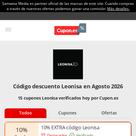
Samwise Media es partner oficial de las marcas de este site. Cuando compras
a través de nuestras ofertas podemos ganar una comisión.
Más detalles.
Código descuento Leonisa en Agosto 2026
15 cupones Leonisa verificados hoy por Cupon.es
Todos
Cupones
Ofertas
10% EXTRA código Leonisa
10%
Destacados
Verificado