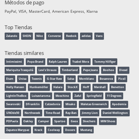
Métodos de pago
PayPal
VISA
MasterCard
American Express
Klarna
Top Tiendas
Zalando
SHEIN
Nike
Converse
Reebok
adidas
Vans
Tiendas similares
Intimissimi
Popa Brand
Ralph Lauren
Ysabel Mora
Tommy Hilfiger
Mariquita Trasquilá
Levi's Strauss
Timberland
Pepe Jeans
Boohoo
Diesel
Etam
Unisa
Tezenis
G-Star Raw
Salsa
Montblanc
Bosanova
Picsil
Helly Hansen
Hunkemöller
Halara
StockX
Hoff
Marshall
Benetton
LightInTheBox
Luisaviaroma
Moschino
Zaful
Springfield
11 Degrees
Swarovski
DFranklin
Calzedonia
Misako
Maletas Greenwich
Apodemia
UNOde50
Northweek
Time Road
Ray-Ban
Jimmy Lion
Daniel Wellington
PDPaola
Oakley
Camper
Spartoo
Geox
Skechers
MIM Shoes
Zapatos Marypaz
Krack
Coolway
Dooers
Mustang