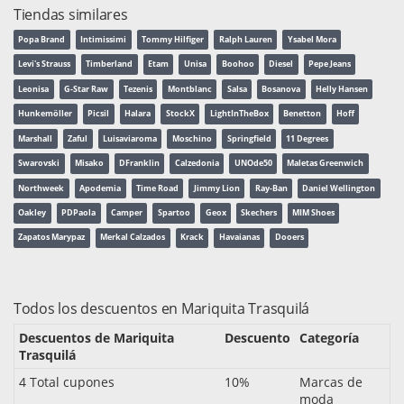
Tiendas similares
Popa Brand
Intimissimi
Tommy Hilfiger
Ralph Lauren
Ysabel Mora
Levi's Strauss
Timberland
Etam
Unisa
Boohoo
Diesel
Pepe Jeans
Leonisa
G-Star Raw
Tezenis
Montblanc
Salsa
Bosanova
Helly Hansen
Hunkemöller
Picsil
Halara
StockX
LightInTheBox
Benetton
Hoff
Marshall
Zaful
Luisaviaroma
Moschino
Springfield
11 Degrees
Swarovski
Misako
DFranklin
Calzedonia
UNOde50
Maletas Greenwich
Northweek
Apodemia
Time Road
Jimmy Lion
Ray-Ban
Daniel Wellington
Oakley
PDPaola
Camper
Spartoo
Geox
Skechers
MIM Shoes
Zapatos Marypaz
Merkal Calzados
Krack
Havaianas
Dooers
Todos los descuentos en Mariquita Trasquilá
Descuentos de Mariquita
Descuento
Categoría
Trasquilá
4 Total cupones
10%
Marcas de
moda