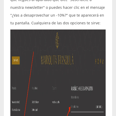
nuestra newsletter" o puedes hacer clic en el mensaje
"¿Vas a desaprovechar un -10%?" que te aparecerá en
tu pantalla. Cualquiera de las dos opciones te sirve: