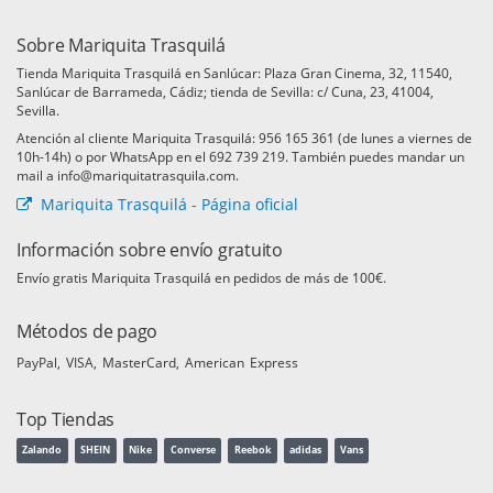
Sobre Mariquita Trasquilá
Tienda Mariquita Trasquilá en Sanlúcar: Plaza Gran Cinema, 32, 11540,
Sanlúcar de Barrameda, Cádiz; tienda de Sevilla: c/ Cuna, 23, 41004,
Sevilla.
Atención al cliente Mariquita Trasquilá: 956 165 361 (de lunes a viernes de
10h-14h) o por WhatsApp en el 692 739 219. También puedes mandar un
mail a info@mariquitatrasquila.com.
Mariquita Trasquilá - Página oficial
Información sobre envío gratuito
Envío gratis Mariquita Trasquilá en pedidos de más de 100€.
Métodos de pago
PayPal
VISA
MasterCard
American Express
Top Tiendas
Zalando
SHEIN
Nike
Converse
Reebok
adidas
Vans