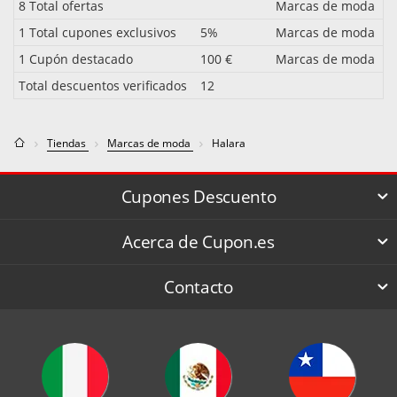
8 Total ofertas
Marcas de moda
1 Total cupones exclusivos
5%
Marcas de moda
1 Cupón destacado
100 €
Marcas de moda
Total descuentos verificados
12
Tiendas
Marcas de moda
Halara
Cupones Descuento
Acerca de Cupon.es
Contacto