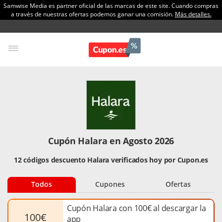
Samwise Media es partner oficial de las marcas de este site. Cuando compras
a través de nuestras ofertas podemos ganar una comisión.
Más detalles.
Cupón Halara en Agosto 2026
12 códigos descuento Halara verificados hoy por Cupon.es
Todos
Cupones
Ofertas
Cupón Halara con 100€ al descargar la
100€
app