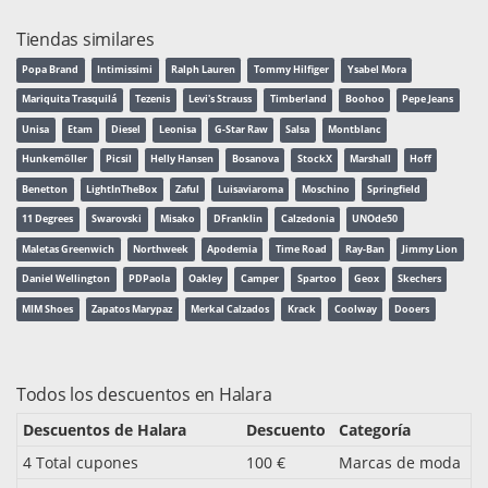
Tiendas similares
Popa Brand
Intimissimi
Ralph Lauren
Tommy Hilfiger
Ysabel Mora
Mariquita Trasquilá
Tezenis
Levi's Strauss
Timberland
Boohoo
Pepe Jeans
Unisa
Etam
Diesel
Leonisa
G-Star Raw
Salsa
Montblanc
Hunkemöller
Picsil
Helly Hansen
Bosanova
StockX
Marshall
Hoff
Benetton
LightInTheBox
Zaful
Luisaviaroma
Moschino
Springfield
11 Degrees
Swarovski
Misako
DFranklin
Calzedonia
UNOde50
Maletas Greenwich
Northweek
Apodemia
Time Road
Ray-Ban
Jimmy Lion
Daniel Wellington
PDPaola
Oakley
Camper
Spartoo
Geox
Skechers
MIM Shoes
Zapatos Marypaz
Merkal Calzados
Krack
Coolway
Dooers
Todos los descuentos en Halara
Descuentos de Halara
Descuento
Categoría
4 Total cupones
100 €
Marcas de moda