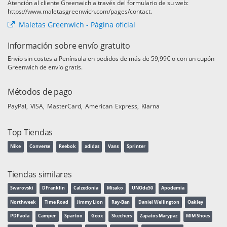
Atención al cliente Greenwich a través del formulario de su web:
https://www.maletasgreenwich.com/pages/contact.
Maletas Greenwich - Página oficial
Información sobre envío gratuito
Envío sin costes a Península en pedidos de más de 59,99€ o con un cupón
Greenwich de envío gratis.
Métodos de pago
PayPal
VISA
MasterCard
American Express
Klarna
Top Tiendas
Nike
Converse
Reebok
adidas
Vans
Sprinter
Tiendas similares
Swarovski
DFranklin
Calzedonia
Misako
UNOde50
Apodemia
Northweek
Time Road
Jimmy Lion
Ray-Ban
Daniel Wellington
Oakley
PDPaola
Camper
Spartoo
Geox
Skechers
Zapatos Marypaz
MIM Shoes