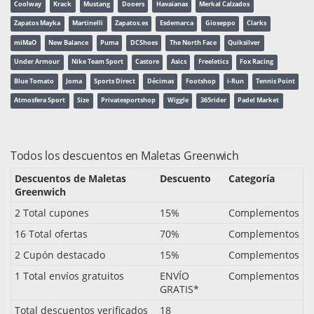
Coolway
Krack
Mustang
Dooers
Havaianas
Merkal Calzados
Zapatos Mayka
Martinelli
Zapatos.es
Esdemarca
Gioseppo
Clarks
miMaO
New Balance
Puma
DCShoes
The North Face
Quiksilver
Under Armour
Nike Team Sport
Castore
Asics
Freeletics
Fox Racing
Blue Tomato
Joma
Sports Direct
Décimas
Footshop
i-Run
Tennis Point
Atmosfera Sport
Size
Privatesportshop
Wiggle
365rider
Padel Market
Todos los descuentos en Maletas Greenwich
Descuentos de Maletas
Descuento
Categoría
Greenwich
2 Total cupones
15%
Complementos
16 Total ofertas
70%
Complementos
2 Cupón destacado
15%
Complementos
1 Total envíos gratuitos
ENVÍO
Complementos
GRATIS*
Total descuentos verificados
18