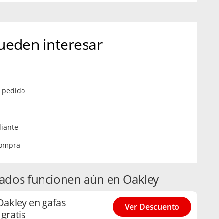
ueden interesar
º pedido
diante
compra
ados funcionen aún en Oakley
akley en gafas
Ver Descuento
gratis