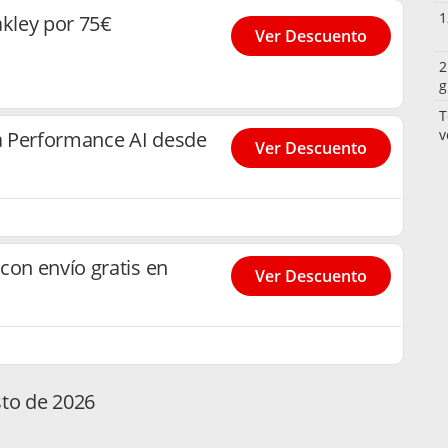
1
akley por 75€
Ver Descuento
2
g
T
v
a Performance AI desde
Ver Descuento
con envío gratis en
Ver Descuento
sto de 2026