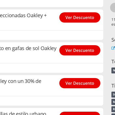
leccionadas Oakley +
Ver Descuento
es
S
o en gafas de sol Oakley
Ver Descuento
T
N
kley con un 30% de
Ver Descuento
T
S
M
R
llas de estilo urbano