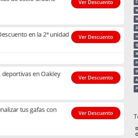
Ver Descuento
C
M
M
Z
Descuento en la 2ª unidad
Ver Descuento
Q
N
F
D
 deportivas en Oakley
Ver Descuento
A
P
alizar tus gafas con
Ver Descuento
T
D
O