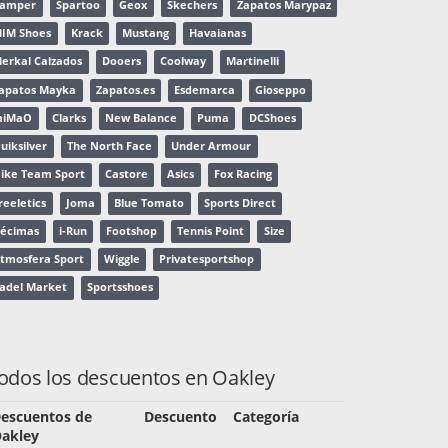
amper
Spartoo
Geox
Skechers
Zapatos Marypaz
IM Shoes
Krack
Mustang
Havaianas
erkal Calzados
Dooers
Coolway
Martinelli
apatos Mayka
Zapatos.es
Esdemarca
Gioseppo
miMaO
Clarks
New Balance
Puma
DCShoes
uiksilver
The North Face
Under Armour
ike Team Sport
Castore
Asics
Fox Racing
reeletics
Joma
Blue Tomato
Sports Direct
écimas
i-Run
Footshop
Tennis Point
Size
tmosfera Sport
Wiggle
Privatesportshop
adel Market
Sportsshoes
odos los descuentos en Oakley
escuentos de
Descuento
Categoría
akley