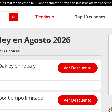
de las marcas de este site. Cuando compras a través de nuestras ofertas podem
Tiendas
Top 10 cupones
ley en Agosto 2026
por Cupon.es
akley en ropa y
Ver Descuento
por tiempo limitado
Ver Descuento
¿