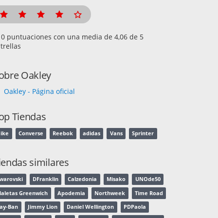
puntuaciones con una media de
de 5
trellas
obre Oakley
Oakley - Página oficial
op Tiendas
ike
Converse
Reebok
adidas
Vans
Sprinter
iendas similares
warovski
DFranklin
Calzedonia
Misako
UNOde50
aletas Greenwich
Apodemia
Northweek
Time Road
ay-Ban
Jimmy Lion
Daniel Wellington
PDPaola