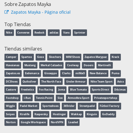
Sobre Zapatos Mayka
Zapatos Mayka - Página oficial
Top Tiendas
Nike
Converse
Reebok
adidas
Vans
Sprinter
Tiendas similares
Camper
Spartoo
Geox
Skechers
MIM Shoes
Zapatos Marypaz
Krack
Havaianas
Mustang
Merkal Calzados
Coolway
Dooers
Martinelli
Zapatos.es
Esdemarca
Gioseppo
Clarks
miMaO
New Balance
Puma
DCShoes
Quiksilver
The North Face
Under Armour
Nike Team Sport
Asics
Castore
Freeletics
Fox Racing
Joma
Blue Tomato
Sports Direct
Décimas
Footshop
i-Run
Tennis Point
Size
Atmosfera Sport
Privatesportshop
Wiggle
Padel Market
Sportsshoes
365rider
Streetpadel
Fútbol Factory
Snipes
Xtralife
Kaspersky
Hostinger
Wakkap
Kinguin
GoDaddy
Norton
Google Workspace
NordVPN
Loaded