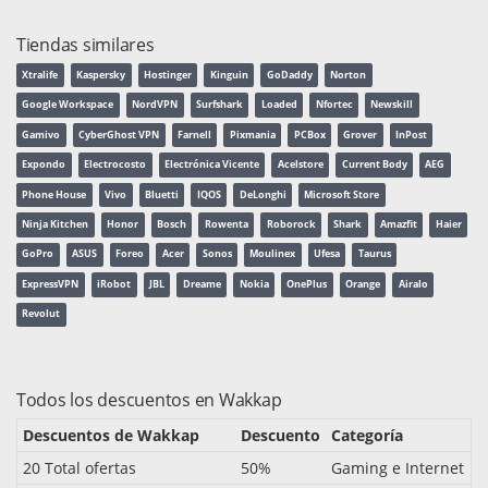
Tiendas similares
Xtralife
Kaspersky
Hostinger
Kinguin
GoDaddy
Norton
Google Workspace
NordVPN
Surfshark
Loaded
Nfortec
Newskill
Gamivo
CyberGhost VPN
Farnell
Pixmania
PCBox
Grover
InPost
Expondo
Electrocosto
Electrónica Vicente
Acelstore
Current Body
AEG
Phone House
Vivo
Bluetti
IQOS
DeLonghi
Microsoft Store
Ninja Kitchen
Honor
Bosch
Rowenta
Roborock
Shark
Amazfit
Haier
GoPro
ASUS
Foreo
Acer
Sonos
Moulinex
Ufesa
Taurus
ExpressVPN
iRobot
JBL
Dreame
Nokia
OnePlus
Orange
Airalo
Revolut
Todos los descuentos en Wakkap
Descuentos de Wakkap
Descuento
Categoría
20 Total ofertas
50%
Gaming e Internet