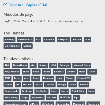
Roborock - Página oficial
Métodos de pago
PayPal
VISA
MasterCard
VISA Electron
American Express
Top Tiendas
Samsung
Intermundial
IATI
Carrefour
AliExpress
Amazon
ebay
El Corte Inglés
Miravia
Tiendas similares
AEG
Phone House
Vivo
Bluetti
IQOS
DeLonghi
Microsoft Store
Ninja Kitchen
Shark
Bosch
Honor
Rowenta
Amazfit
Haier
GoPro
ASUS
Foreo
Acer
Sonos
Moulinex
Ufesa
Taurus
ExpressVPN
iRobot
JBL
Dreame
Nokia
OnePlus
Orange
Airalo
Revolut
Contasimple
Taxdown
TaskRabbit
Fiverr
Simyo
Zurich Klinc
Suop
Vivid Money
Yoigo
MyInvestor
Feu Vert
FREENOW
Bipi
Recambioscoches.es
xlMoto
MyParking
Euromaster
Maxiscoot
Rentalcars