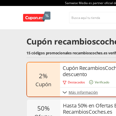
Samwise Media es partner oficial 
Cupón recambioscoche
15 códigos promocionales recambioscoches.es veri
Cupón RecambiosCoche
descuento
2%
Destacados
Verificado
cupón
Más información
Hasta 50% en Ofertas 
50%
RecambiosCoches.es