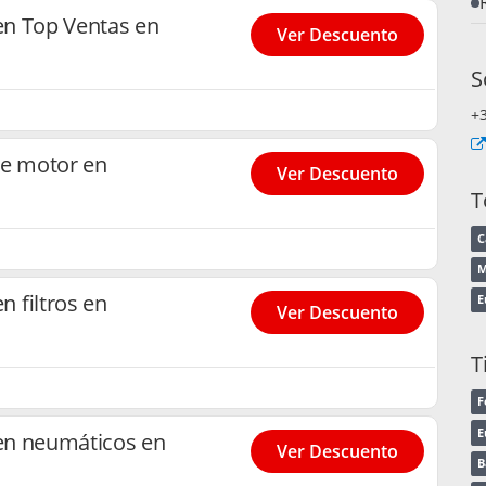
en Top Ventas en
Ver Descuento
S
+
de motor en
Ver Descuento
T
C
M
 filtros en
E
Ver Descuento
T
F
E
en neumáticos en
Ver Descuento
B