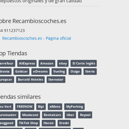
Repuestos originales y de gran calidad
obre Recambioscoches.es
34 911237123
Recambioscoches.es - Página oficial
op Tiendas
arrefour
AliExpress
Amazon
ebay
El Corte Inglés
iravia
Goldcar
eDreams
Vueling
Ouigo
Iberia
uropcar
Barceló Hoteles
Iberostar
iendas similares
eu Vert
FREENOW
Bipi
xlMoto
MyParking
uromaster
Maxiscoot
Rentalcars
Uber
Repsol
anggood
TikTok Shop
Hacoo
Eroski