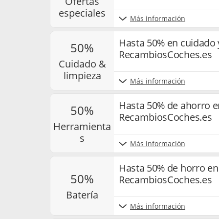
ofertas
especiales
Más información
Hasta 50% en cuidado 
50%
RecambiosCoches.es
cuidado &
limpieza
Más información
Hasta 50% de ahorro e
50%
RecambiosCoches.es
herramienta
s
Más información
Hasta 50% de horro en 
50%
RecambiosCoches.es
batería
Más información