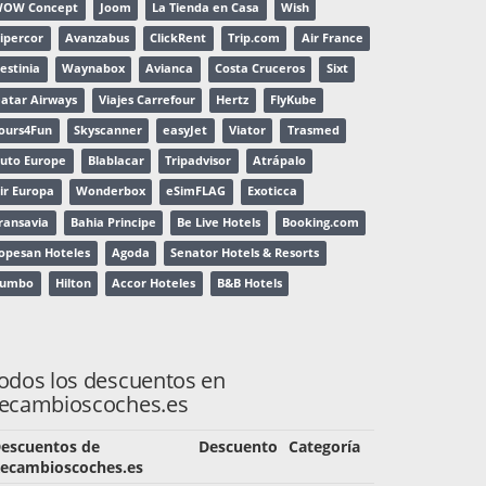
OW Concept
Joom
La Tienda en Casa
Wish
ipercor
Avanzabus
ClickRent
Trip.com
Air France
estinia
Waynabox
Avianca
Costa Cruceros
Sixt
atar Airways
Viajes Carrefour
Hertz
FlyKube
ours4Fun
Skyscanner
easyJet
Viator
Trasmed
uto Europe
Blablacar
Tripadvisor
Atrápalo
ir Europa
Wonderbox
eSimFLAG
Exoticca
ransavia
Bahia Principe
Be Live Hotels
Booking.com
opesan Hoteles
Agoda
Senator Hotels & Resorts
Rumbo
Hilton
Accor Hoteles
B&B Hotels
odos los descuentos en
ecambioscoches.es
escuentos de
Descuento
Categoría
ecambioscoches.es