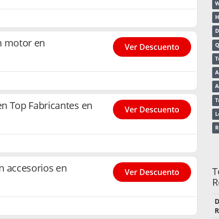
W
H
D
n motor en
Q
Ver Descuento
T
A
A
T
n Top Fabricantes en
Ver Descuento
L
n accesorios en
T
Ver Descuento
R
D
R