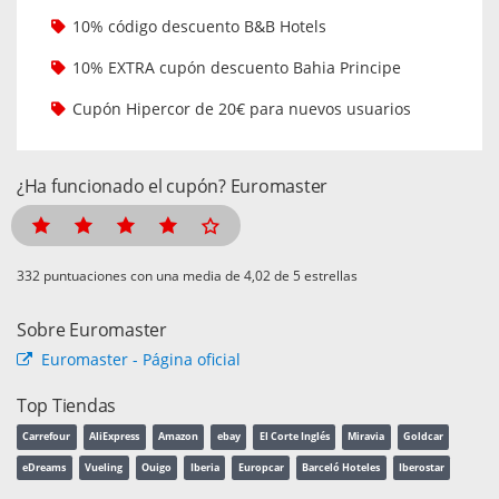
10% código descuento B&B Hotels
10% EXTRA cupón descuento Bahia Principe
Cupón Hipercor de 20€ para nuevos usuarios
¿Ha funcionado el cupón? Euromaster
puntuaciones con una media de
de 5 estrellas
Sobre Euromaster
Euromaster - Página oficial
Top Tiendas
Carrefour
AliExpress
Amazon
ebay
El Corte Inglés
Miravia
Goldcar
eDreams
Vueling
Ouigo
Iberia
Europcar
Barceló Hoteles
Iberostar