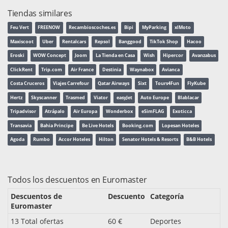
Tiendas similares
Feu Vert
FREENOW
Recambioscoches.es
Bipi
MyParking
xlMoto
Maxiscoot
Uber
Rentalcars
Repsol
Banggood
TikTok Shop
Hacoo
Eroski
WOW Concept
Joom
La Tienda en Casa
Wish
Hipercor
Avanzabus
ClickRent
Trip.com
Air France
Destinia
Waynabox
Avianca
Costa Cruceros
Viajes Carrefour
Qatar Airways
Sixt
Tours4Fun
FlyKube
Hertz
Skyscanner
Trasmed
Viator
easyJet
Auto Europe
Blablacar
Tripadvisor
Atrápalo
Air Europa
Wonderbox
eSimFLAG
Exoticca
Transavia
Bahia Principe
Be Live Hotels
Booking.com
Lopesan Hoteles
Agoda
Rumbo
Accor Hoteles
Hilton
Senator Hotels & Resorts
B&B Hotels
Todos los descuentos en Euromaster
Descuentos de
Descuento
Categoría
Euromaster
13 Total ofertas
60 €
Deportes