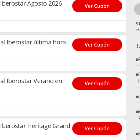
Iberostar Agosto 2026
Ver Cupón
es
l Iberostar última hora
Ver Cupón
T
l Iberostar Verano en
Ver Cupón
M
Iberostar Heritage Grand
Ver Cupón