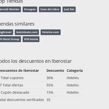
op Tiendas
arceló Hoteles
Groupon
Casa del Libro
Just Eat
iendas similares
ogitravel
lastminute.com
Hoteles.com
H Hotel Group
H10 hotels
odos los descuentos en Iberostar
escuentos de Iberostar
Descuento
Categoría
 Total cupones
30%
Hoteles
7 Total ofertas
55%
Hoteles
 Cupón destacado
15%
Hoteles
otal descuentos verificados
35