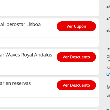
l Iberostar Lisboa
Ver Cupón
S
ar Waves Royal Andalus
Of
Ver Descuento
P
At
ar en reservas
Ver Descuento
M
VI