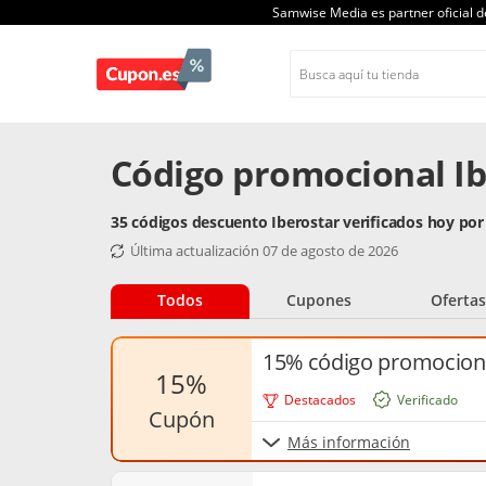
Samwise Media es partner oficial 
Código promocional Ib
35 códigos descuento Iberostar verificados hoy po
Última actualización 07 de agosto de 2026
Todos
Cupones
Ofertas
15% código promociona
15%
Destacados
Verificado
cupón
Más información