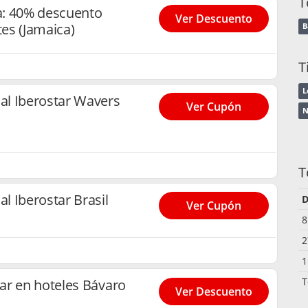
T
ía: 40% descuento
Ver Descuento
tes (Jamaica)
B
T
L
l Iberostar Wavers
Ver Cupón
N
T
 Iberostar Brasil
D
Ver Cupón
8
2
1
T
ar en hoteles Bávaro
Ver Descuento