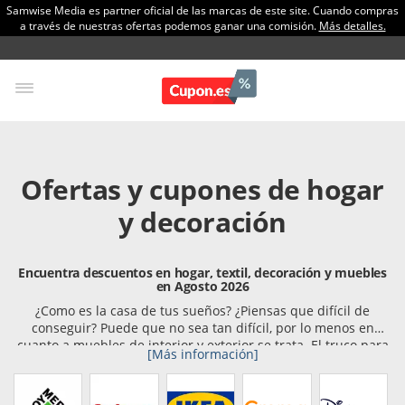
Samwise Media es partner oficial de las marcas de este site. Cuando compras
a través de nuestras ofertas podemos ganar una comisión.
Más detalles.
Ofertas y cupones de hogar
y decoración
Encuentra descuentos en hogar, textil, decoración y muebles
en Agosto 2026
¿Como es la casa de tus sueños? ¿Piensas que difícil de
conseguir? Puede que no sea tan difícil, por lo menos en
cuanto a muebles de interior y exterior se trata. El truco para
[Más información]
esto está siempre en buscar las mejores ofertas, para poder
conseguir todo lo que buscamos al mejor precio. Aquí te
presentamos las tiendas para amueblar tu casa, y todo tipo