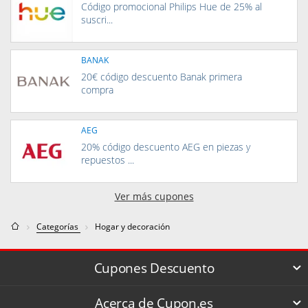
Código promocional Philips Hue de 25% al
suscri...
BANAK
20€ código descuento Banak primera
compra
AEG
20% código descuento AEG en piezas y
repuestos ...
Ver más cupones
Categorías
Hogar y decoración
Cupones Descuento
Acerca de Cupon.es