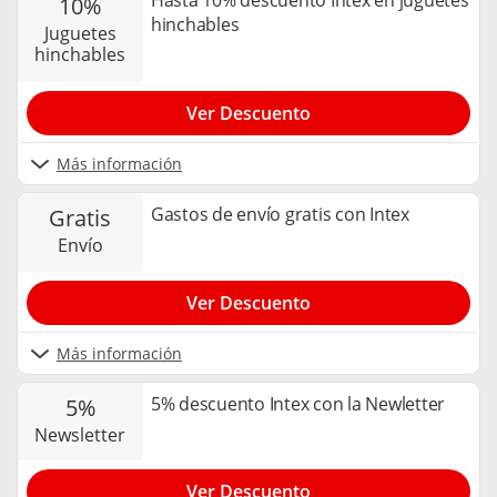
Hasta 10% descuento Intex en juguetes
10%
hinchables
juguetes
hinchables
Ver Descuento
Más información
Gastos de envío gratis con Intex
gratis
envío
Ver Descuento
Más información
5% descuento Intex con la Newletter
5%
newsletter
Ver Descuento