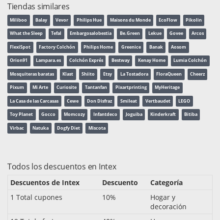
Tiendas similares
Miliboo
Balay
Vevor
Philips Hue
Maisons du Monde
EcoFlow
Pikolin
What the Sleep
Tefal
Embargosalobestia
Be.Green
Lekue
Govee
Arcos
FlexiSpot
Factory Colchón
Philips Home
Greenice
Banak
Aosom
Orion91
Lampara.es
Colchón Exprés
Bestway
Kenay Home
Lumia Colchón
Mosquiteras baratas
Klast
Shiito
Etsy
La Tostadora
FloraQueen
Cheerz
Pixum
Mi Arte
Curiosite
Tantanfan
Pixartprinting
MyHeritage
La Casa de las Carcasas
Cewe
Don Disfraz
Smileat
Vertbaudet
LEGO
Toy Planet
Gocco
Momcozy
Infantdeco
Joguiba
Kinderkraft
Bitiba
Virbac
Natuka
Dogfy Diet
Miscota
Todos los descuentos en Intex
Descuentos de Intex
Descuento
Categoría
1 Total cupones
10%
Hogar y
decoración