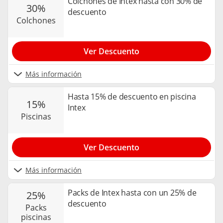
Colchones de Intex hasta con 30% de
30%
descuento
colchones
Ver Descuento
Más información
Hasta 15% de descuento en piscina
15%
Intex
piscinas
Ver Descuento
Más información
Packs de Intex hasta con un 25% de
25%
descuento
packs
piscinas