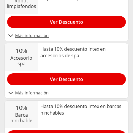
robot
limpiafondos
Ver Descuento
Más información
Hasta 10% descuento Intex en
10%
accesorios de spa
accesorio
spa
Ver Descuento
Más información
Hasta 10% descuento Intex en barcas
10%
hinchables
barca
hinchable