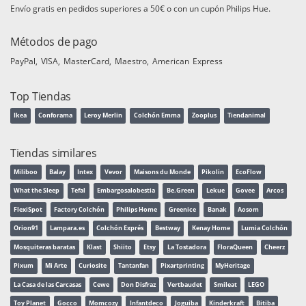
Envío gratis en pedidos superiores a 50€ o con un cupón Philips Hue.
Métodos de pago
PayPal
VISA
MasterCard
Maestro
American Express
Top Tiendas
Ikea
Conforama
Leroy Merlin
Colchón Emma
Zooplus
Tiendanimal
Tiendas similares
Miliboo
Balay
Intex
Vevor
Maisons du Monde
Pikolin
EcoFlow
What the Sleep
Tefal
Embargosalobestia
Be.Green
Lekue
Govee
Arcos
FlexiSpot
Factory Colchón
Philips Home
Greenice
Banak
Aosom
Orion91
Lampara.es
Colchón Exprés
Bestway
Kenay Home
Lumia Colchón
Mosquiteras baratas
Klast
Shiito
Etsy
La Tostadora
FloraQueen
Cheerz
Pixum
Mi Arte
Curiosite
Tantanfan
Pixartprinting
MyHeritage
La Casa de las Carcasas
Cewe
Don Disfraz
Vertbaudet
Smileat
LEGO
Toy Planet
Gocco
Momcozy
Infantdeco
Joguiba
Kinderkraft
Bitiba