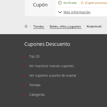
Verificado
¡Cupón exclusivo
cupón
Más información
Tiendas
Bebés, niños y juguetes
Kinderkraft
Cupones Descuento
Top 20
Ver nuestros nuevos cupones
Ver cupones a punto de expirar
Tiendas
Categorías