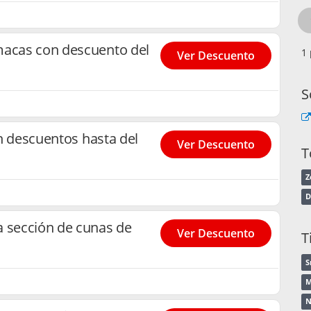
macas con descuento del
Ver Descuento
S
con descuentos hasta del
Ver Descuento
T
Z
D
a sección de cunas de
Ver Descuento
T
S
M
N