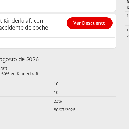
D
K
1
t Kinderkraft con
Ver Descuento
 accidente de coche
T
v
 agosto de 2026
raft
l 60% en Kinderkraft
10
10
33%
30/07/2026