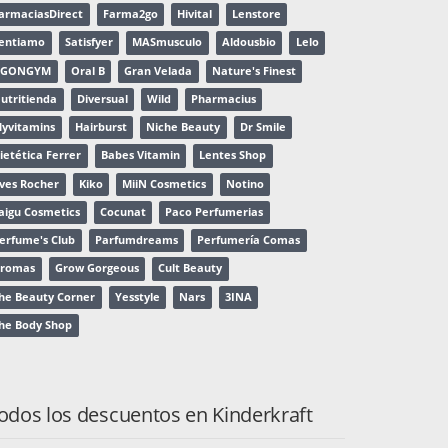
armaciasDirect
Farma2go
Hivital
Lenstore
entiamo
Satisfyer
MASmusculo
Aldousbio
Lelo
AGONGYM
Oral B
Gran Velada
Nature's Finest
utritienda
Diversual
Wild
Pharmacius
yvitamins
Hairburst
Niche Beauty
Dr Smile
ietética Ferrer
Babes Vitamin
Lentes Shop
ves Rocher
Kiko
MiiN Cosmetics
Notino
aigu Cosmetics
Cocunat
Paco Perfumerias
erfume's Club
Parfumdreams
Perfumería Comas
romas
Grow Gorgeous
Cult Beauty
he Beauty Corner
Yesstyle
Nars
3INA
he Body Shop
odos los descuentos en Kinderkraft