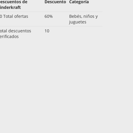
escuentos de
Descuento
Categoría
inderkraft
0 Total ofertas
60%
Bebés, niños y
juguetes
otal descuentos
10
erificados