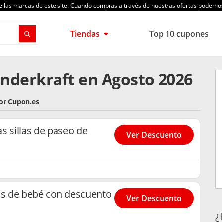
de las marcas de este site. Cuando compras a través de nuestras ofertas podem
Tiendas
Top 10 cupones
nderkraft en Agosto 2026
por Cupon.es
s sillas de paseo de
Ver Descuento
tos de bebé con descuento
Ver Descuento
¿