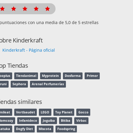
puntuaciones con una media de
de 5 estrellas
obre Kinderkraft
Kinderkraft - Página oficial
op Tiendas
ooplus
Tiendanimal
Myprotein
Dosfarma
Primor
runi
Sephora
Arenal Perfumerías
iendas similares
mileat
Vertbaudet
LEGO
Toy Planet
Gocco
omcozy
Infantdeco
Joguiba
Bitiba
Virbac
atuka
Dogfy Diet
Miscota
Foodspring