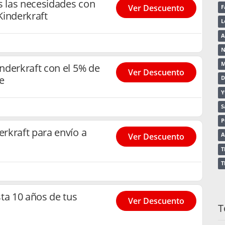
s las necesidades con
Ver Descuento
F
Kinderkraft
L
N
M
nderkraft con el 5% de
Ver Descuento
e
D
Y
S
P
rkraft para envío a
Ver Descuento
A
T
T
ta 10 años de tus
Ver Descuento
T