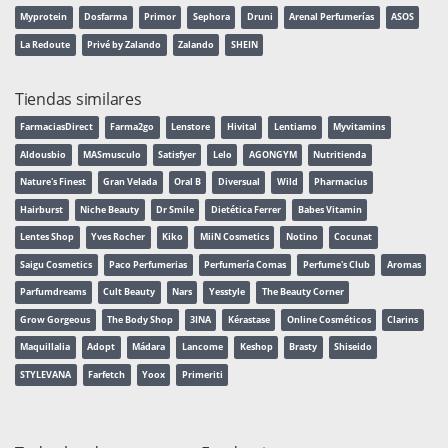
Myprotein
Dosfarma
Primor
Sephora
Druni
Arenal Perfumerías
ASOS
La Redoute
Privé by Zalando
Zalando
SHEIN
Tiendas similares
FarmaciasDirect
Farma2go
Lenstore
Hivital
Lentiamo
Myvitamins
Aldousbio
MASmusculo
Satisfyer
Lelo
AGONGYM
Nutritienda
Nature's Finest
Gran Velada
Oral B
Diversual
Wild
Pharmacius
Hairburst
Niche Beauty
Dr Smile
Dietética Ferrer
Babes Vitamin
Lentes Shop
Yves Rocher
Kiko
MiiN Cosmetics
Notino
Cocunat
Saigu Cosmetics
Paco Perfumerias
Perfumería Comas
Perfume's Club
Aromas
Parfumdreams
Cult Beauty
Nars
Yesstyle
The Beauty Corner
Grow Gorgeous
The Body Shop
3INA
Kérastase
Online Cosméticos
Clarins
Maquillalia
Adopt
Mádara
Lancome
Keshop
Brasty
Shiseido
STYLEVANA
Farfetch
Yoox
Primeriti