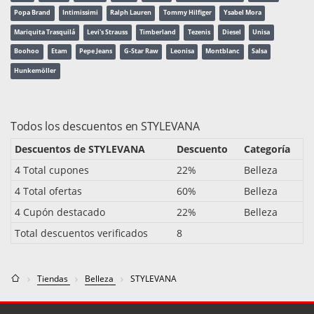
Popa Brand
Intimissimi
Ralph Lauren
Tommy Hilfiger
Ysabel Mora
Mariquita Trasquilá
Levi's Strauss
Timberland
Tezenis
Diesel
Unisa
Boohoo
Etam
Pepe Jeans
G-Star Raw
Leonisa
Montblanc
Salsa
Hunkemöller
Todos los descuentos en STYLEVANA
Descuentos de STYLEVANA
Descuento
Categoría
4 Total cupones
22%
Belleza
4 Total ofertas
60%
Belleza
4 Cupón destacado
22%
Belleza
Total descuentos verificados
8
Tiendas
Belleza
STYLEVANA