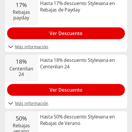
Hasta 17% descuento Stylevana en
17%
Rebajas de Payday
rebajas
payday
Ver Descuento
Más información
Hasta 18% descuento Stylevana en
18%
Centenlian 24
centenlian
24
Ver Descuento
Más información
Hasta 50% descuento Stylevana en
50%
Rebajas de Verano
rebajas
verano