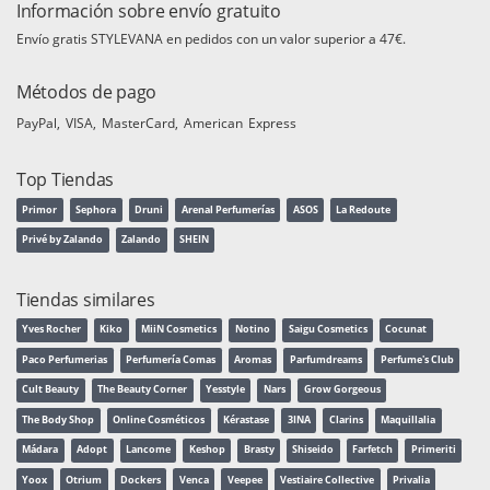
Información sobre envío gratuito
Envío gratis STYLEVANA en pedidos con un valor superior a 47€.
Métodos de pago
PayPal
VISA
MasterCard
American Express
Top Tiendas
Primor
Sephora
Druni
Arenal Perfumerías
ASOS
La Redoute
Privé by Zalando
Zalando
SHEIN
Tiendas similares
Yves Rocher
Kiko
MiiN Cosmetics
Notino
Saigu Cosmetics
Cocunat
Paco Perfumerias
Perfumería Comas
Aromas
Parfumdreams
Perfume's Club
Cult Beauty
The Beauty Corner
Yesstyle
Nars
Grow Gorgeous
The Body Shop
Online Cosméticos
Kérastase
3INA
Clarins
Maquillalia
Mádara
Adopt
Lancome
Keshop
Brasty
Shiseido
Farfetch
Primeriti
Yoox
Otrium
Dockers
Venca
Veepee
Vestiaire Collective
Privalia