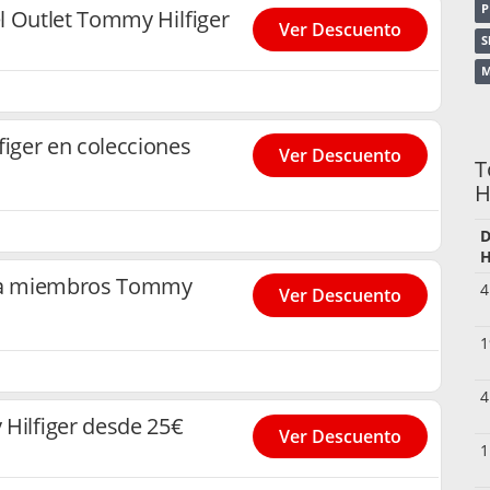
P
l Outlet Tommy Hilfiger
Ver Descuento
S
M
iger en colecciones
Ver Descuento
T
H
D
H
ara miembros Tommy
4
Ver Descuento
1
4
Hilfiger desde 25€
Ver Descuento
1