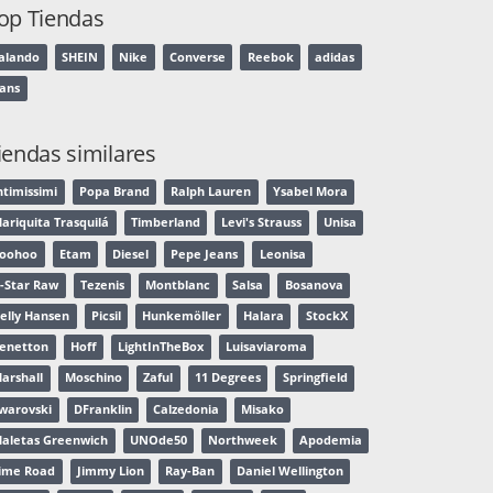
op Tiendas
alando
SHEIN
Nike
Converse
Reebok
adidas
ans
iendas similares
ntimissimi
Popa Brand
Ralph Lauren
Ysabel Mora
ariquita Trasquilá
Timberland
Levi's Strauss
Unisa
oohoo
Etam
Diesel
Pepe Jeans
Leonisa
-Star Raw
Tezenis
Montblanc
Salsa
Bosanova
elly Hansen
Picsil
Hunkemöller
Halara
StockX
enetton
Hoff
LightInTheBox
Luisaviaroma
arshall
Moschino
Zaful
11 Degrees
Springfield
warovski
DFranklin
Calzedonia
Misako
aletas Greenwich
UNOde50
Northweek
Apodemia
ime Road
Jimmy Lion
Ray-Ban
Daniel Wellington