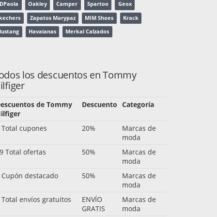
DPaola
Oakley
Camper
Spartoo
Geox
kechers
Zapatos Marypaz
MIM Shoes
Krack
ustang
Havaianas
Merkal Calzados
odos los descuentos en Tommy
ilfiger
escuentos de Tommy
Descuento
Categoría
ilfiger
 Total cupones
20%
Marcas de
moda
9 Total ofertas
50%
Marcas de
moda
 Cupón destacado
50%
Marcas de
moda
 Total envíos gratuitos
ENVÍO
Marcas de
GRATIS
moda