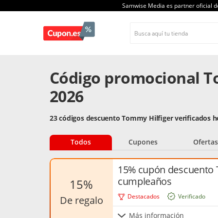
Samwise Media es partner oficial 
Código promocional T
2026
23 códigos descuento Tommy Hilfiger verificados 
Todos
Cupones
Ofertas
15% cupón descuento T
cumpleaños
15%
Destacados
Verificado
de regalo
Más información