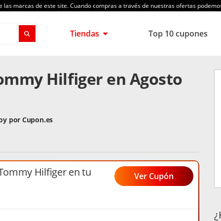
de las marcas de este site. Cuando compras a través de nuestras ofertas podem
Tiendas
Top 10 cupones
ommy Hilfiger en Agosto
hoy por Cupon.es
ommy Hilfiger en tu
Ver Cupón
¿