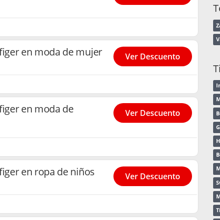
T
Z
V
figer en moda de mujer
Ver Descuento
T
I
M
figer en moda de
Ver Descuento
B
G
H
B
iger en ropa de niños
M
Ver Descuento
S
M
T