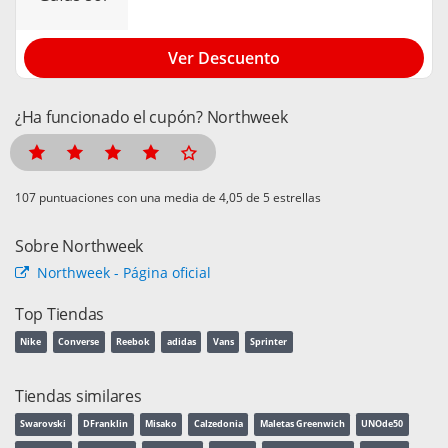
Ver Descuento
¿Ha funcionado el cupón? Northweek
puntuaciones con una media de
de 5 estrellas
Sobre Northweek
Northweek - Página oficial
Top Tiendas
Nike
Converse
Reebok
adidas
Vans
Sprinter
Tiendas similares
Swarovski
DFranklin
Misako
Calzedonia
Maletas Greenwich
UNOde50