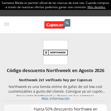
Samwise Media es partner oficial de las marcas de este site. Cuando compras
a través de nuestras ofertas podemos ganar una comisión.
Más detalles.
Código descuento Northweek en Agosto 2026
Northweek 2x1 verificado hoy por Cupon.es
Northweek es una tienda online de gafas de sol low cost
customizables a gusto del cliente. Consigue ya un cupón
descuento Northweek y ahorra en tus compras.
Más información
Hasta 50% descuento Northwee en