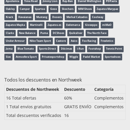
Apodemia
Time Road
Jimmy Lion
Ray-Ban
Daniel Wellington
PDPaola
Oakley
Camper
Spartoo
Geox
Skechers
MIM Shoes
Zapatos Marypaz
Krack
Havaianas
Mustang
Dooers
Merkal Calzados
Coolway
Zapatos Mayka
Martinelli
Zapatos.es
Esdemarca
Gioseppo
miMaO
Clarks
New Balance
Puma
DCShoes
Quiksilver
The North Face
Under Armour
Nike Team Sport
Castore
Asics
Fox Racing
Freeletics
Joma
Blue Tomato
Sports Direct
Décimas
i-Run
Footshop
Tennis Point
Size
Atmosfera Sport
Privatesportshop
Wiggle
Padel Market
Sportsshoes
Todos los descuentos en Northweek
Descuentos de Northweek
Descuento
Categoría
16 Total ofertas
60%
Complementos
1 Total envíos gratuitos
GRATIS ENVÍO
Complementos
Total descuentos verificados
16