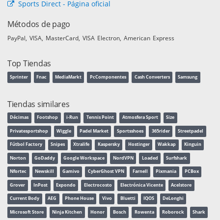
Sports Direct - Página oficial
Métodos de pago
PayPal
VISA
MasterCard
VISA Electron
American Express
Top Tiendas
Sprinter
Fnac
MediaMarkt
PcComponentes
Cash Converters
Samsung
Tiendas similares
Décimas
Footshop
i-Run
Tennis Point
Atmosfera Sport
Size
Privatesportshop
Wiggle
Padel Market
Sportsshoes
365rider
Streetpadel
Fútbol Factory
Snipes
Xtralife
Kaspersky
Hostinger
Wakkap
Kinguin
Norton
GoDaddy
Google Workspace
NordVPN
Loaded
Surfshark
Nfortec
Newskill
Gamivo
CyberGhost VPN
Farnell
Pixmania
PCBox
Grover
InPost
Expondo
Electrocosto
Electrónica Vicente
Acelstore
Current Body
AEG
Phone House
Vivo
Bluetti
IQOS
DeLonghi
Microsoft Store
Ninja Kitchen
Honor
Bosch
Rowenta
Roborock
Shark