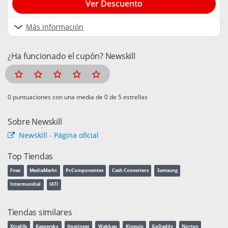
Ver Descuento
Más información
¿Ha funcionado el cupón? Newskill
puntuaciones con una media de
de 5 estrellas
Sobre Newskill
Newskill - Página oficial
Top Tiendas
Fnac
MediaMarkt
PcComponentes
Cash Converters
Samsung
Intermundial
IATI
Tiendas similares
Xtralife
Kaspersky
Hostinger
Wakkap
Kinguin
GoDaddy
Norton