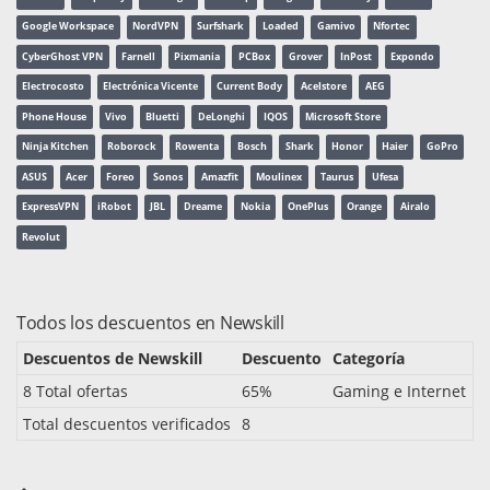
Google Workspace
NordVPN
Surfshark
Loaded
Gamivo
Nfortec
CyberGhost VPN
Farnell
Pixmania
PCBox
Grover
InPost
Expondo
Electrocosto
Electrónica Vicente
Current Body
Acelstore
AEG
Phone House
Vivo
Bluetti
DeLonghi
IQOS
Microsoft Store
Ninja Kitchen
Roborock
Rowenta
Bosch
Shark
Honor
Haier
GoPro
ASUS
Acer
Foreo
Sonos
Amazfit
Moulinex
Taurus
Ufesa
ExpressVPN
iRobot
JBL
Dreame
Nokia
OnePlus
Orange
Airalo
Revolut
Todos los descuentos en Newskill
Descuentos de Newskill
Descuento
Categoría
8 Total ofertas
65%
Gaming e Internet
Total descuentos verificados
8