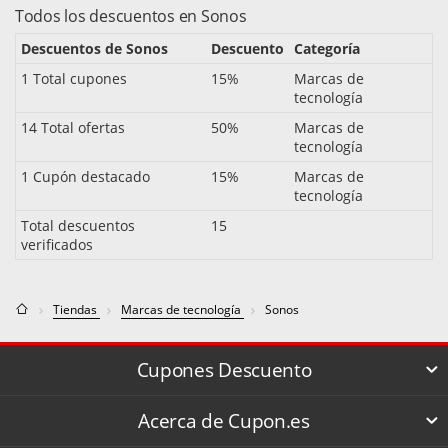
Todos los descuentos en Sonos
Descuentos de Sonos
Descuento
Categoría
1 Total cupones
15%
Marcas de
tecnología
14 Total ofertas
50%
Marcas de
tecnología
1 Cupón destacado
15%
Marcas de
tecnología
Total descuentos
15
verificados
Tiendas
Marcas de tecnología
Sonos
Cupones Descuento
Acerca de Cupon.es