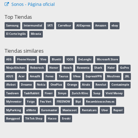
Sonos - Página oficial
Top Tiendas
Samsung
Intermundial
IATI
Carrefour
AliExpress
Amazon
ebay
El Corte Inglés
Miravia
Tiendas similares
AEG
Phone House
Vivo
Bluetti
IQOS
DeLonghi
Microsoft Store
Ninja Kitchen
Roborock
Honor
Bosch
Rowenta
Shark
Haier
GoPro
ASUS
Acer
Amazfit
Foreo
Taurus
Ufesa
ExpressVPN
Moulinex
JBL
iRobot
Dreame
Nokia
OnePlus
Orange
Airalo
Revolut
Contasimple
Taxdown
TaskRabbit
Fiverr
Simyo
Zurich Klinc
Suop
Vivid Money
MyInvestor
Yoigo
Feu Vert
FREENOW
Bipi
Recambioscoches.es
MyParking
xlMoto
Euromaster
Maxiscoot
Rentalcars
Uber
Repsol
Banggood
TikTok Shop
Hacoo
Eroski