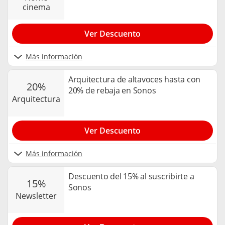
cinema
Ver Descuento
Más información
Arquitectura de altavoces hasta con
20%
20% de rebaja en Sonos
arquitectura
Ver Descuento
Más información
Descuento del 15% al suscribirte a
15%
Sonos
newsletter