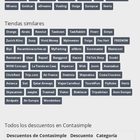
Miravia
Goldcar
eDreams
Vueling
Ouigo
Europcar
Iberia
Tiendas similares
Orange
Airalo
Revolut
Taxdown
TaskRabbit
Fiverr
Simyo
Zurich Klinc
Suop
Vivid Money
MyInvestor
Yoigo
Feu Vert
FREENOW
Bipi
Recambioscoches.es
MyParking
xlMoto
Euromaster
Maxiscoot
Rentalcars
Uber
Repsol
Banggood
Hacoo
TikTok Shop
Eroski
WOW Concept
La Tienda en Casa
Hipercor
Wish
Joom
Avanzabus
ClickRent
Trip.com
Air France
Destinia
Waynabox
Costa Cruceros
Avianca
Sixt
Qatar Airways
Viajes Carrefour
Tours4Fun
FlyKube
Hertz
Skyscanner
easyJet
Trasmed
Viator
Blablacar
Tripadvisor
Auto Europe
Atrápalo
Air Europa
Wonderbox
Todos los descuentos en Contasimple
Descuentos de Contasimple
Descuento
Categoría