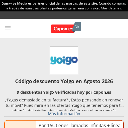
Samwise Media es partner oficial de las marcas de este site. Cuando compras
a través de nuestras ofertas podemos ganar una comisión.
Más detalles.
Código descuento Yoigo en Agosto 2026
9 descuentos Yoigo verificados hoy por Cupon.es
¿Pagas demasiado en tu factura? ¿Estás pensando en renovar
tu móvil? Pues mira en las ofertas Yoigo que tenemos para ti,
además del código descuento Yoigo, con el que podrás
Más información
ahorrar una parte de tu compra. Corre ya a por tu código
promocional y empieza a ahorrar. Yoigo tiene a tu disposición
Por 15€ tienes llamadas infinitas + línea
las mejores tarifas para móviles, combinando las llamadas y