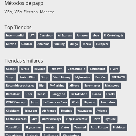
Métodos de pago
VISA
VISA Electron
Maestro
Top Tiendas
Intermundial
IATI
Carrefour
AliExpress
Amazon
ebay
El Corte Inglés
Miravia
Goldcar
eDreams
Vueling
Ouigo
Iberia
Europcar
Tiendas similares
Orange
Airalo
Revolut
Taxdown
Contasimple
TaskRabbit
Fiverr
Simyo
Zurich Klinc
Suop
Vivid Money
MyInvestor
Feu Vert
FREENOW
Recambioscoches.es
Bipi
MyParking
xlMoto
Euromaster
Maxiscoot
Rentalcars
Uber
Repsol
Banggood
TikTok Shop
Hacoo
Eroski
WOW Concept
Joom
La Tienda en Casa
Wish
Hipercor
Avanzabus
ClickRent
Trip.com
Air France
Destinia
Waynabox
Avianca
Costa Cruceros
Sixt
Qatar Airways
Viajes Carrefour
Hertz
FlyKube
Tours4Fun
Skyscanner
easyJet
Viator
Trasmed
Auto Europe
Blablacar
Tripadvisor
Atrápalo
Air Europa
Wonderbox