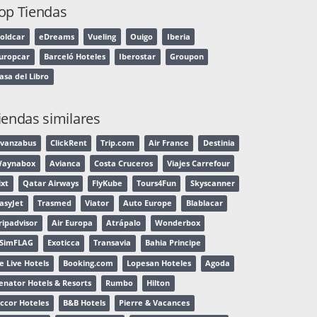
op Tiendas
oldcar
eDreams
Vueling
Ouigo
Iberia
uropcar
Barceló Hoteles
Iberostar
Groupon
asa del Libro
iendas similares
vanzabus
ClickRent
Trip.com
Air France
Destinia
aynabox
Avianca
Costa Cruceros
Viajes Carrefour
ixt
Qatar Airways
FlyKube
Tours4Fun
Skyscanner
asyJet
Trasmed
Viator
Auto Europe
Blablacar
ripadvisor
Air Europa
Atrápalo
Wonderbox
SimFLAG
Exoticca
Transavia
Bahia Principe
e Live Hotels
Booking.com
Lopesan Hoteles
Agoda
enator Hotels & Resorts
Rumbo
Hilton
ccor Hoteles
B&B Hotels
Pierre & Vacances