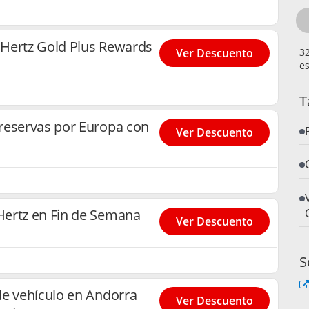
Hertz Gold Plus Rewards
Ver Descuento
es
T
reservas por Europa con
Ver Descuento
ertz en Fin de Semana
Ver Descuento
S
de vehículo en Andorra
Ver Descuento