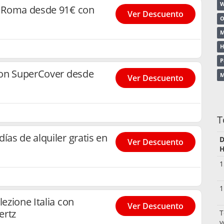
W
en Roma desde 91€ con
Ver Descuento
O
M
H
P
 con SuperCover desde
M
Ver Descuento
T
ías de alquiler gratis en
D
Ver Descuento
H
1
1
lezione Italia con
Ver Descuento
ertz
T
v