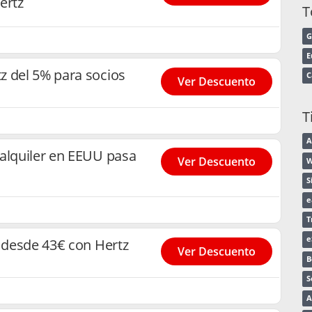
ertz
T
G
E
z del 5% para socios
C
Ver Descuento
T
A
alquiler en EEUU pasa
Ver Descuento
W
S
e
T
e
r desde 43€ con Hertz
Ver Descuento
B
S
A