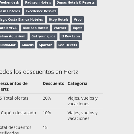
eekendesk
Radisson Hotels
Dunas Hotels & Resorts
asis Hoteles
Excellence Resorts
agic Costa Blanca Hoteles
Htop Hotels
Vrbo
otels VIVA
Blue Sea Hotels
Warner
Tiqets
alma Aquarium
Get your guide
El Rey León
undoMar
Abacus
Spartan
See Tickets
odos los descuentos en Hertz
escuentos de
Descuento
Categoría
ertz
5 Total ofertas
20%
Viajes, vuelos y
vacaciones
 Cupón destacado
10%
Viajes, vuelos y
vacaciones
otal descuentos
15
erificados