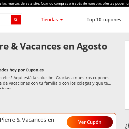
de las marcas de este site. Cuando compras a través de nuestras ofertas podem
Tiendas
Top 10 cupones
re & Vacances en Agosto
cados hoy por Cupon.es
oteles? Aquí está la solución. Gracias a nuestros cupones
 de vacaciones con tu familia o con los colegas y que te
ciones!
Pierre & Vacances en
Ver Cupón
¿