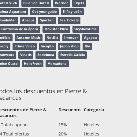
otels VIVA
Blue Sea Hotels
Warner
Tiqets
alma Aquarium
Get your guide
El Rey León
undoMar
Abacus
Spartan
See Tickets
l Fantasma de la ópera
Movistar Plus+
SkyShowtime
udible
Amazon Music
Netflix
Imosver
Agapea
reply
Prime Video
Incapto
Japon shop
Dia
noweats
Vinatis
Bodeboca
Estrella Galicia
olce Gusto
HelloFresh
Mercadona
odos los descuentos en Pierre &
acances
escuentos de Pierre &
Descuento
Categoría
acances
 Total cupones
15%
Hoteles
4 Total ofertas
20%
Hoteles