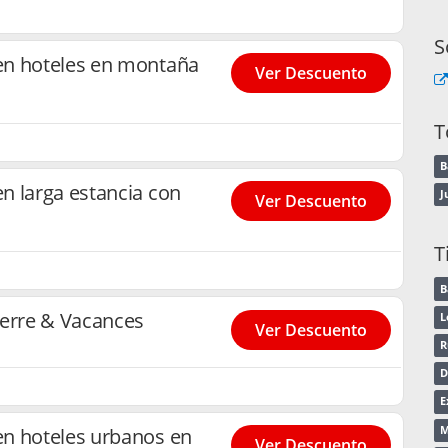
S
en hoteles en montaña
Ver Descuento
T
B
n larga estancia con
J
Ver Descuento
T
B
ierre & Vacances
L
Ver Descuento
D
E
M
n hoteles urbanos en
Ver Descuento