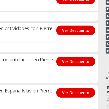
H
P
M
E
n actividades con Pierre
Ver Descuento
A
P
K
D
con antelación en Pierre
Ver Descuento
T
V
D
n España Islas en Pierre
V
Ver Descuento
2
1