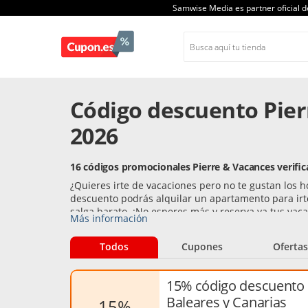
Samwise Media es partner oficial 
Código descuento Pier
2026
16 códigos promocionales Pierre & Vacances verifi
¿Quieres irte de vacaciones pero no te gustan los h
descuento podrás alquilar un apartamento para irte
salga barato. ¡No esperes más y reserva ya tus vaca
Más información
Todos
Cupones
Ofertas
15% código descuento 
Baleares y Canarias
15%