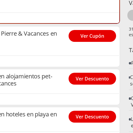
V
Pierre & Vacances en
es
Ver Cupón
T
n alojamientos pet-
C
Ver Descuento
acances
s
n hoteles en playa en
Ver Descuento