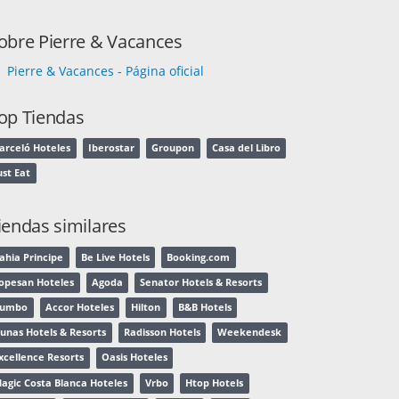
obre Pierre & Vacances
Pierre & Vacances - Página oficial
op Tiendas
arceló Hoteles
Iberostar
Groupon
Casa del Libro
ust Eat
iendas similares
ahia Principe
Be Live Hotels
Booking.com
opesan Hoteles
Agoda
Senator Hotels & Resorts
Rumbo
Accor Hoteles
Hilton
B&B Hotels
unas Hotels & Resorts
Radisson Hotels
Weekendesk
xcellence Resorts
Oasis Hoteles
agic Costa Blanca Hoteles
Vrbo
Htop Hotels