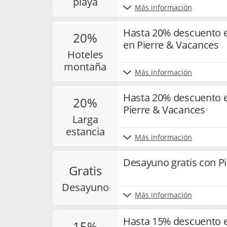
playa
Más información
Hasta 20% descuento 
20%
en Pierre & Vacances
hoteles
montaña
Más información
Hasta 20% descuento e
20%
Pierre & Vacances
larga
estancia
Más información
Desayuno gratis con P
gratis
desayuno
Más información
Hasta 15% descuento e
15%