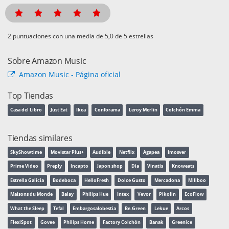
puntuaciones con una media de
de 5 estrellas
Sobre Amazon Music
Amazon Music - Página oficial
Top Tiendas
Casa del Libro
Just Eat
Ikea
Conforama
Leroy Merlin
Colchón Emma
Tiendas similares
SkyShowtime
Movistar Plus+
Audible
Netflix
Agapea
Imosver
Prime Video
Preply
Incapto
Japon shop
Dia
Vinatis
Knoweats
Estrella Galicia
Bodeboca
HelloFresh
Dolce Gusto
Mercadona
Miliboo
Maisons du Monde
Balay
Philips Hue
Intex
Vevor
Pikolin
EcoFlow
What the Sleep
Tefal
Embargosalobestia
Be.Green
Lekue
Arcos
FlexiSpot
Govee
Philips Home
Factory Colchón
Banak
Greenice