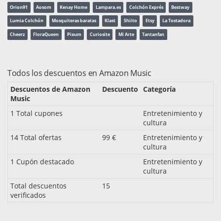
Orion91
Aosom
Kenay Home
Lampara.es
Colchón Exprés
Bestway
Lumia Colchón
Mosquiteras baratas
Klast
Shiito
Etsy
La Tostadora
Cheerz
FloraQueen
Pixum
Curiosite
Mi Arte
Tantanfan
Todos los descuentos en Amazon Music
Descuentos de Amazon
Descuento
Categoría
Music
1 Total cupones
Entretenimiento y
cultura
14 Total ofertas
99 €
Entretenimiento y
cultura
1 Cupón destacado
Entretenimiento y
cultura
Total descuentos
15
verificados