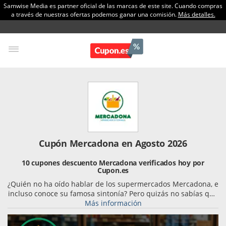
Samwise Media es partner oficial de las marcas de este site. Cuando compras
a través de nuestras ofertas podemos ganar una comisión.
Más detalles.
Cupón Mercadona en Agosto 2026
10 cupones descuento Mercadona verificados hoy por
Cupon.es
¿Quién no ha oído hablar de los supermercados Mercadona, e
incluso conoce su famosa sintonía? Pero quizás no sabías que
también están presentes en internet, donde encontrarás sus
Más información
mejores ofertas sin moverte de casa!