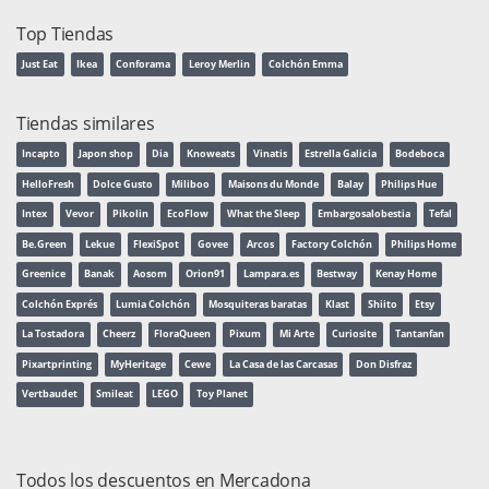
Top Tiendas
Just Eat
Ikea
Conforama
Leroy Merlin
Colchón Emma
Tiendas similares
Incapto
Japon shop
Dia
Knoweats
Vinatis
Estrella Galicia
Bodeboca
HelloFresh
Dolce Gusto
Miliboo
Maisons du Monde
Balay
Philips Hue
Intex
Vevor
Pikolin
EcoFlow
What the Sleep
Embargosalobestia
Tefal
Be.Green
Lekue
FlexiSpot
Govee
Arcos
Factory Colchón
Philips Home
Greenice
Banak
Aosom
Orion91
Lampara.es
Bestway
Kenay Home
Colchón Exprés
Lumia Colchón
Mosquiteras baratas
Klast
Shiito
Etsy
La Tostadora
Cheerz
FloraQueen
Pixum
Mi Arte
Curiosite
Tantanfan
Pixartprinting
MyHeritage
Cewe
La Casa de las Carcasas
Don Disfraz
Vertbaudet
Smileat
LEGO
Toy Planet
Todos los descuentos en Mercadona