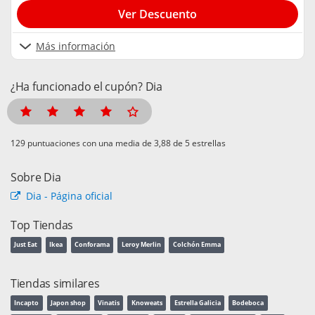
Ver Descuento
Más información
¿Ha funcionado el cupón? Dia
puntuaciones con una media de
de 5 estrellas
Sobre Dia
Dia - Página oficial
Top Tiendas
Just Eat
Ikea
Conforama
Leroy Merlin
Colchón Emma
Tiendas similares
Incapto
Japon shop
Vinatis
Knoweats
Estrella Galicia
Bodeboca