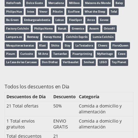
HelloFresh
Dolce Gusto
Mercadona
Miliboo
Maisons du Monde
Balay
Philips Hue
Intex
Vevor
Pikolin
EcoFlow
What the Sleep
Tefal
Be.Green
Embargosalobestia
Lekue
FlexiSpot
Arcos
Govee
Factory Colchón
Philips Home
Banak
Greenice
Aosom
Orion91
Lampara.es
Bestway
Kenay Home
Colchón Exprés
Lumia Colchón
Mosquiteras baratas
Klast
Shiito
Etsy
La Tostadora
Cheerz
FloraQueen
Pixum
Curiosite
Mi Arte
Tantanfan
Pixartprinting
MyHeritage
Cewe
La Casa de las Carcasas
Don Disfraz
Vertbaudet
Smileat
LEGO
Toy Planet
Todos los descuentos en Dia
Descuentos de Dia
Descuento
Categoría
21 Total ofertas
50%
Comida a domicilio y
alimentación
1 Total envíos
ENVIO
Comida a domicilio y
gratuitos
GRATIS
alimentación
Total descuentos
21