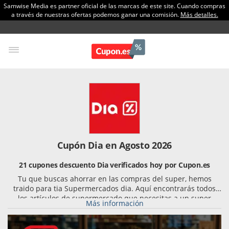
Samwise Media es partner oficial de las marcas de este site. Cuando compras
a través de nuestras ofertas podemos ganar una comisión.
Más detalles.
Cupón Dia en Agosto 2026
21 cupones descuento Dia verificados hoy por Cupon.es
Tu que buscas ahorrar en las compras del super, hemos
traido para tia Supermercados dia. Aquí encontrarás todos
los artículos de supermercado que necesitas a un super
Más información
precio gracias a los cupones y códigos promocionales que
aqui tenemos para ti!