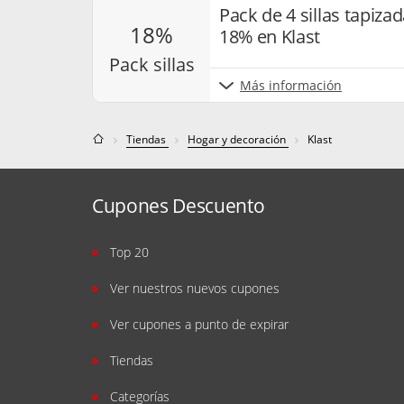
Pack de 4 sillas tapiza
18%
18% en Klast
pack sillas
Más información
Tiendas
Hogar y decoración
Klast
Cupones Descuento
Top 20
Ver nuestros nuevos cupones
Ver cupones a punto de expirar
Tiendas
Categorías