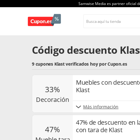
Samwise Media es partner oficial 
Código descuento Klas
9 cupones Klast verificados hoy por Cupon.es
Muebles con descuento 
33%
Klast
decoración
Más información
47% de descuento en l
47%
con tara de Klast
mueble tara