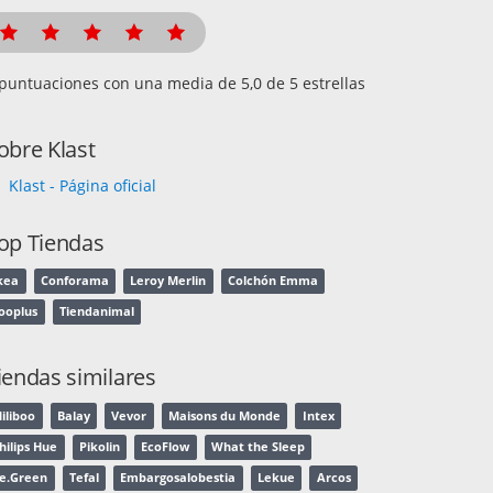
puntuaciones con una media de
de 5 estrellas
obre Klast
Klast - Página oficial
op Tiendas
kea
Conforama
Leroy Merlin
Colchón Emma
ooplus
Tiendanimal
iendas similares
iliboo
Balay
Vevor
Maisons du Monde
Intex
hilips Hue
Pikolin
EcoFlow
What the Sleep
e.Green
Tefal
Embargosalobestia
Lekue
Arcos