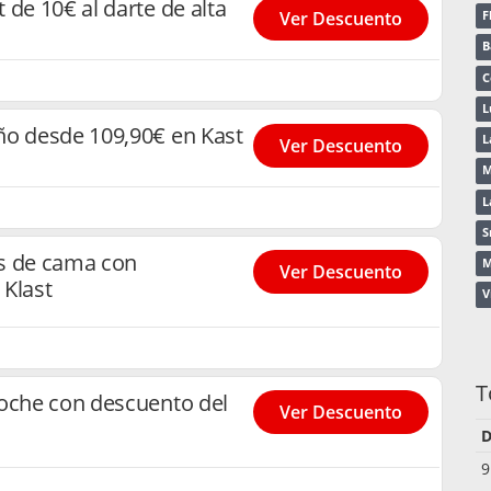
 de 10€ al darte de alta
Ver Descuento
F
B
C
L
ño desde 109,90€ en Kast
L
Ver Descuento
M
L
S
s de cama con
M
Ver Descuento
 Klast
V
T
noche con descuento del
Ver Descuento
D
9