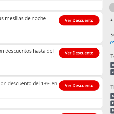
as mesillas de noche
Ver Descuento
S
n descuentos hasta del
Ver Descuento
T
I
Z
con descuento del 13% en
Ver Descuento
T
M
P
B