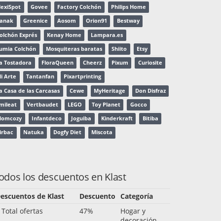
lexiSpot
Govee
Factory Colchón
Philips Home
anak
Greenice
Aosom
Orion91
Bestway
olchón Exprés
Kenay Home
Lampara.es
umia Colchón
Mosquiteras baratas
Shiito
Etsy
a Tostadora
FloraQueen
Cheerz
Pixum
Curiosite
i Arte
Tantanfan
Pixartprinting
a Casa de las Carcasas
Cewe
MyHeritage
Don Disfraz
mileat
Vertbaudet
LEGO
Toy Planet
Gocco
omcozy
Infantdeco
Joguiba
Kinderkraft
Bitiba
irbac
Natuka
Dogfy Diet
Miscota
odos los descuentos en Klast
escuentos de Klast
Descuento
Categoría
 Total ofertas
47%
Hogar y
decoración