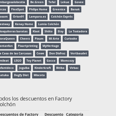
mbargosalobestia
Be.Green
Tefal
Lekue
Govee
rcos
FlexiSpot
Philips Home
Greenice
Banak
osom
Orion91
Lampara.es
Colchón Exprés
estway
Kenay Home
Lumia Colchón
osquiteras baratas
Klast
Shiito
Etsy
La Tostadora
loraQueen
Cheerz
Pixum
Mi Arte
Curiosite
antanfan
Pixartprinting
MyHeritage
a Casa de las Carcasas
Cewe
Don Disfraz
Vertbaudet
mileat
LEGO
Toy Planet
Gocco
Momcozy
nfantdeco
Joguiba
Kinderkraft
Bitiba
Virbac
atuka
Dogfy Diet
Miscota
odos los descuentos en Factory
olchón
escuentos de Factory
Descuento
Categoría