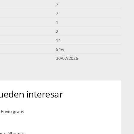
7
7
1
2
14
54%
30/07/2026
ueden interesar
Envío gratis
os y álbumes