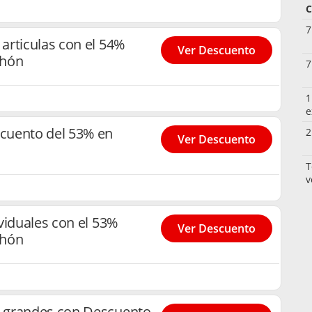
C
7
articulas con el 54%
Ver Descuento
chón
7
1
e
cuento del 53% en
2
Ver Descuento
T
v
viduales con el 53%
Ver Descuento
chón
 grandes con Descuento