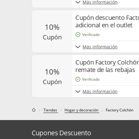
Más información
Cupón descuento Facto
adicional en el outlet
10%
Verificado
cupón
Más información
Cupón Factory Colchón 
remate de las rebajas
10%
Verificado
cupón
Más información
Tiendas
Hogar y decoración
Factory Colchón
Cupones Descuento