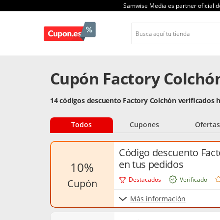
Samwise Media es partner oficial 
Cupón Factory Colchó
14 códigos descuento Factory Colchón verificados 
Todos
Cupones
Ofertas
Código descuento Fact
en tus pedidos
10%
Destacados
Verificado
cupón
Más información