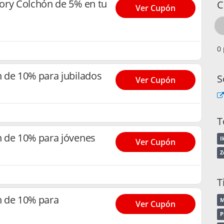
ory Colchón de 5% en tu
C
Ver Cupón
 de 10% para jubilados
S
Ver Cupón
T
 de 10% para jóvenes
I
Ver Cupón
Z
T
n de 10% para
M
Ver Cupón
P