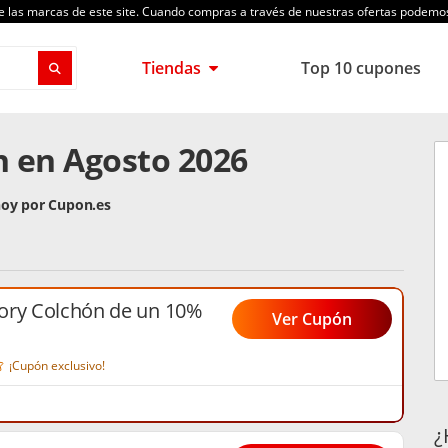
de las marcas de este site. Cuando compras a través de nuestras ofertas podem
Tiendas
Top 10 cupones
n en Agosto 2026
hoy por Cupon.es
ory Colchón de un 10%
Ver Cupón
¡Cupón exclusivo!
¿