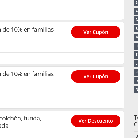
E
A
A
 de 10% en familias
B
Ver Cupón
M
F
T
L
 de 10% en familias
S
Ver Cupón
I
N
T
colchón, funda,
Ver Descuento
C
ada
D