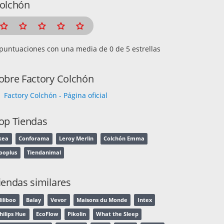
olchón
puntuaciones con una media de
de 5 estrellas
obre Factory Colchón
Factory Colchón - Página oficial
op Tiendas
kea
Conforama
Leroy Merlin
Colchón Emma
ooplus
Tiendanimal
iendas similares
iliboo
Balay
Vevor
Maisons du Monde
Intex
hilips Hue
EcoFlow
Pikolin
What the Sleep