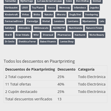
Tantanfan
MyHeritage
La Casa de las Carcasas
Cewe
Don Disfraz
Smileat
Vertbaudet
LEGO
Toy Planet
Gocco
Momcozy
Infantdeco
Joguiba
Kinderkraft
Virbac
Bitiba
Natuka
Miscota
Dogfy Diet
Foodspring
FarmaciasDirect
Farma2go
Hivital
Lenstore
Lentiamo
Myvitamins
Lelo
Satisfyer
Aldousbio
MASmusculo
AGONGYM
Nutritienda
Nature's Finest
Oral B
Gran Velada
Wild
Diversual
Pharmacius
Hairburst
Niche Beauty
Dr Smile
Dietética Ferrer
Babes Vitamin
Lentes Shop
Todos los descuentos en Pixartprinting
Descuentos de Pixartprinting
Descuento
Categoría
2 Total cupones
25%
Todo Electrónica
11 Total ofertas
40%
Todo Electrónica
2 Cupón destacado
25%
Todo Electrónica
Total descuentos verificados
13