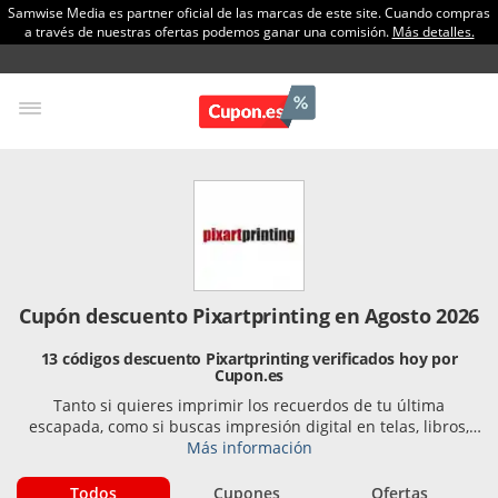
Samwise Media es partner oficial de las marcas de este site. Cuando compras
a través de nuestras ofertas podemos ganar una comisión.
Más detalles.
Cupón descuento Pixartprinting en Agosto 2026
13 códigos descuento Pixartprinting verificados hoy por
Cupon.es
Tanto si quieres imprimir los recuerdos de tu última
escapada, como si buscas impresión digital en telas, libros,
bolas... confían en la profesionalidad de una de las mayores
Más información
imprentas online de nuestro país. Aprovéchate del cupón
descuento Pixartprinting para ahorrar en tu próxima compra
Todos
Cupones
Ofertas