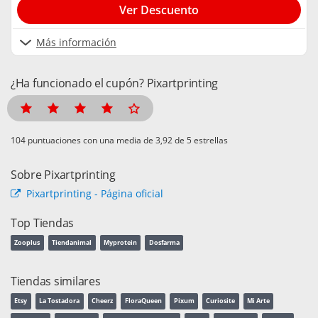
Ver Descuento
Más información
¿Ha funcionado el cupón? Pixartprinting
puntuaciones con una media de
de 5 estrellas
Sobre Pixartprinting
Pixartprinting - Página oficial
Top Tiendas
Zooplus
Tiendanimal
Myprotein
Dosfarma
Tiendas similares
Etsy
La Tostadora
Cheerz
FloraQueen
Pixum
Curiosite
Mi Arte