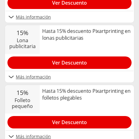
Ver Descuento
Más información
Hasta 15% descuento Pixartprinting en
15%
lonas publicitarias
lona
publicitaria
Ver Descuento
Más información
Hasta 15% descuento Pixartprinting en
15%
folletos plegables
folleto
pequeño
Ver Descuento
Más información