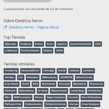
puntuaciones con una media de
de 5 estrellas
Sobre Dietética Ferrer
Dietética Ferrer - Página oficial
Top Tiendas
Myprotein
Dosfarma
Primor
Druni
Sephora
Arenal Perfumerías
ASOS
La Redoute
Privé by Zalando
Zalando
SHEIN
Tiendas similares
Foodspring
FarmaciasDirect
Farma2go
Hivital
Lenstore
Lentiamo
Satisfyer
Lelo
Aldousbio
MASmusculo
AGONGYM
Nature's Finest
Gran Velada
Oral B
Wild
Nutritienda
Diversual
Myvitamins
Pharmacius
Hairburst
Niche Beauty
Dr Smile
Babes Vitamin
Lentes Shop
Yves Rocher
Kiko
MiiN Cosmetics
Notino
Saigu Cosmetics
Cocunat
Paco Perfumerias
Perfume's Club
Parfumdreams
Perfumería Comas
Aromas
Grow Gorgeous