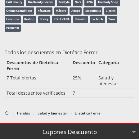
Cult Beauty
The Beauty Corner
Yesstyle
Nars
3INA
The Body Shop
Online Cosméticos
Kérastase
Mádara
Adopt
Maquillalia
Clarins
Lancome
Keshop
Brasty
STYLEVANA
Shiseido
Farfetch
Yoox
Primeriti
Todos los descuentos en Dietética Ferrer
Descuentos de Dietética
Descuento
Categoría
Ferrer
7 Total ofertas
25%
Salud y
bienestar
Total descuentos verificados
7
Tiendas
Salud y bienestar
Dietética Ferrer
Cupones Descuento